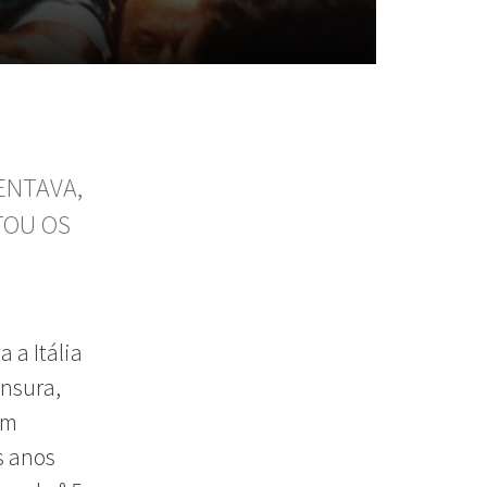
ENTAVA,
TOU OS
 a Itália
ensura,
Em
s anos