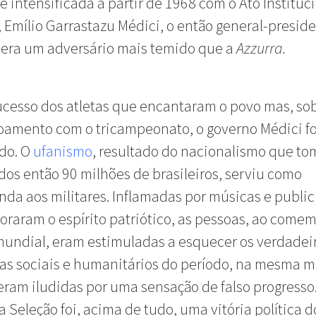
e intensificada a partir de 1968 com o Ato Instituci
 , Emílio Garrastazu Médici, o então general-presid
 era um adversário mais temido que a
Azzurra.
cesso dos atletas que encantaram o povo mas, so
oamento com o tricampeonato, o governo Médici fo
ido. O
ufanismo
, resultado do nacionalismo que to
dos então 90 milhões de brasileiros, serviu como
da aos militares. Inflamadas por músicas e public
oraram o espírito patriótico, as pessoas, ao com
 mundial, eram estimuladas a esquecer os verdadei
as sociais e humanitários do período, na mesma 
ram iludidas por uma sensação de falso progresso.
da Seleção foi, acima de tudo, uma vitória política d