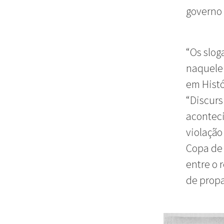
governo 
“Os slog
naquele 
em Histó
“Discurs
aconteci
violação
Copa de 
entre o 
de propa