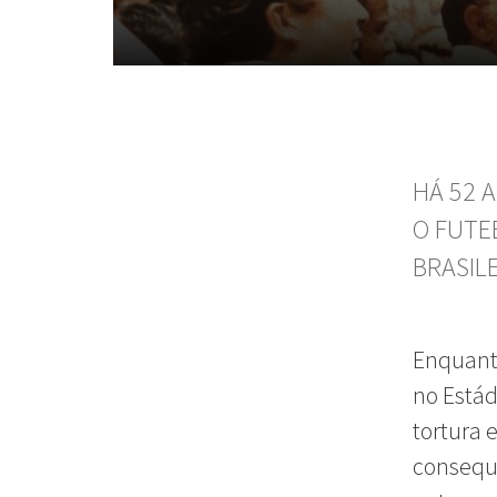
HÁ 52 
O FUTE
BRASIL
Enquanto
no Estád
tortura 
consequê