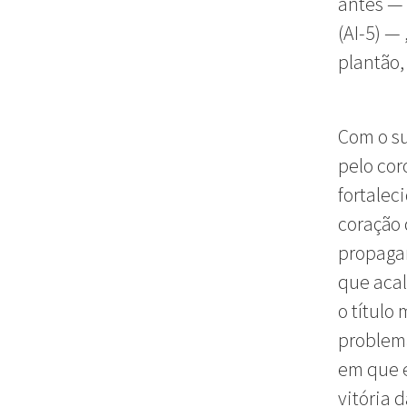
antes — 
(AI-5) —
plantão,
Com o su
pelo cor
fortalec
coração 
propagan
que acal
o título
problem
em que e
vitória 