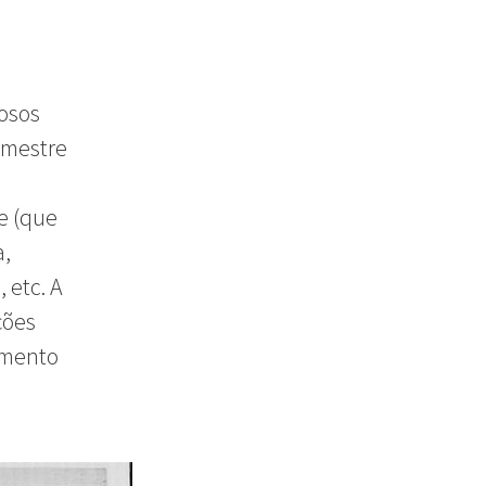
iosos
 mestre
e (que
a,
 etc. A
ções
umento