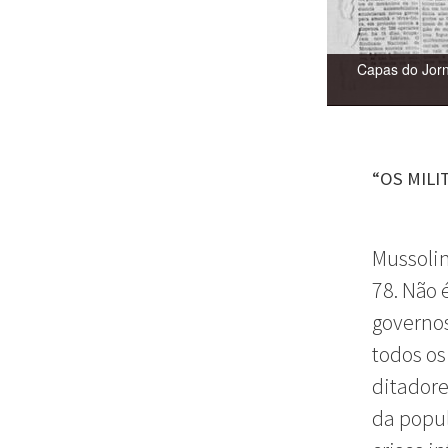
Capas do Jorna
“OS MILI
Mussolin
78. Não 
governos
todos o
ditadore
da popul