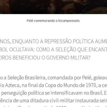
Pelé comemorando o tricampeonato.
ANOS, ENQUANTO A REPRESSÃO POLÍTICA AUM
BOL OCULTAVA: COMO A SELEÇÃO QUE ENCAN
EIROS BENEFICIOU O GOVERNO MILITAR?
 a Seleção Brasileira, comandada por Pelé, goleava
io Azteca, na final da Copa do Mundo de 1970, a c
e perseguição política se intensificavam no Brasil. 
ncia de uma ditadura civil-militar instaurada sei