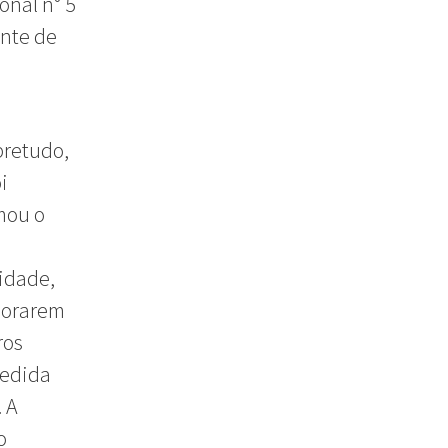
onal n° 5
ente de
bretudo,
i
mou o
idade,
emorarem
ros
medida
 A
o