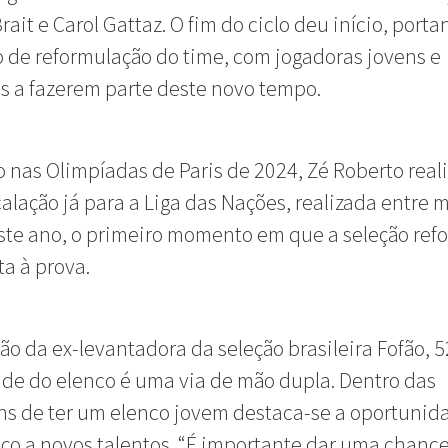
rait e Carol Gattaz. O fim do ciclo deu início, porta
 de reformulação do time, com jogadoras jovens e
s a fazerem parte deste novo tempo.
 nas Olimpíadas de Paris de 2024, Zé Roberto reali
alação já para a Liga das Nações, realizada entre 
ste ano, o primeiro momento em que a seleção re
ta à prova.
ão da ex-levantadora da seleção brasileira Fofão, 5
ade do elenco é uma via de mão dupla. Dentro das
s de ter um elenco jovem destaca-se a oportunid
ço a novos talentos. “É importante dar uma chance