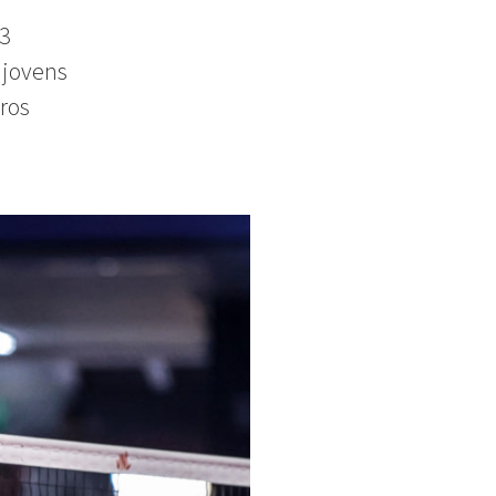
13
 jovens
ros