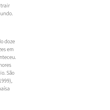
trair
mundo.
do doze
ezes em
onteceu.
lhores
io. São
1999),
haísa