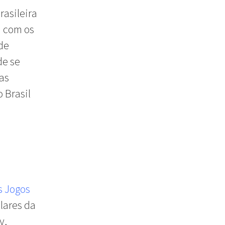
rasileira
u com os
de
de se
ras
 Brasil
s Jogos
lares da
y,