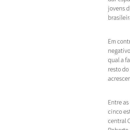
jovens d
brasileir
Em contr
negativo
qual a f
resto do
acrescen
Entre as
cinco es
central 