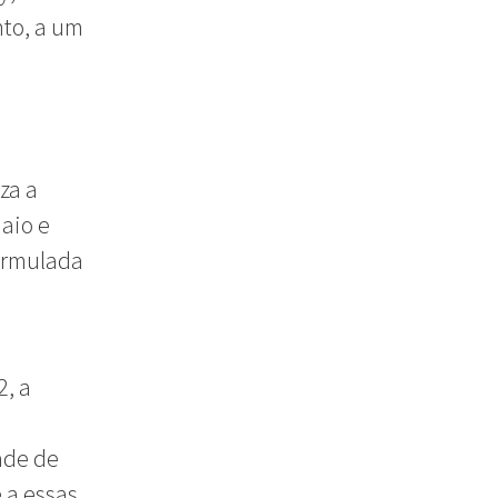
nto, a um
za a
maio e
formulada
2, a
ade de
 a essas