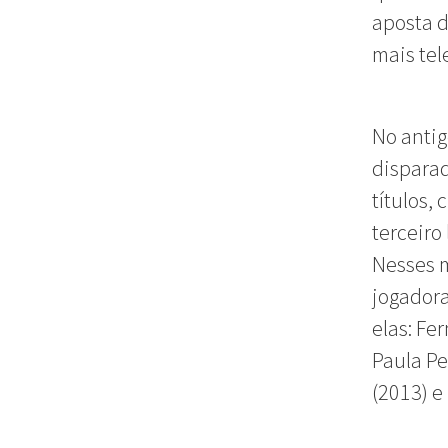
aposta d
mais tel
No antig
disparad
títulos,
terceiro
Nesses m
jogadora
elas: Fe
Paula Pe
(2013) e