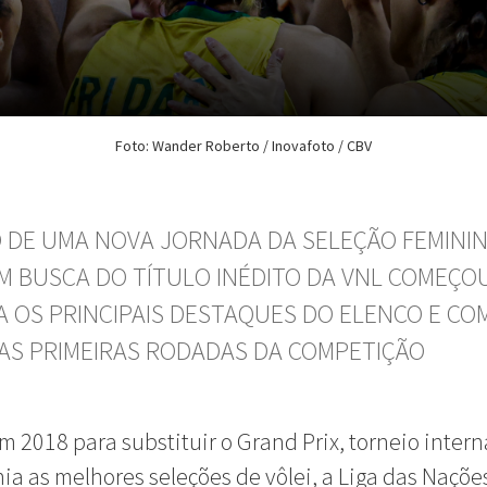
Foto: Wander Roberto / Inovafoto / CBV
IO DE UMA NOVA JORNADA DA SELEÇÃO FEMINI
EM BUSCA DO TÍTULO INÉDITO DA VNL COMEÇOU
A OS PRINCIPAIS DESTAQUES DO ELENCO E CO
AS PRIMEIRAS RODADAS DA COMPETIÇÃO
m 2018 para substituir o Grand Prix, torneio inter
ia as melhores seleções de vôlei, a Liga das Naçõe