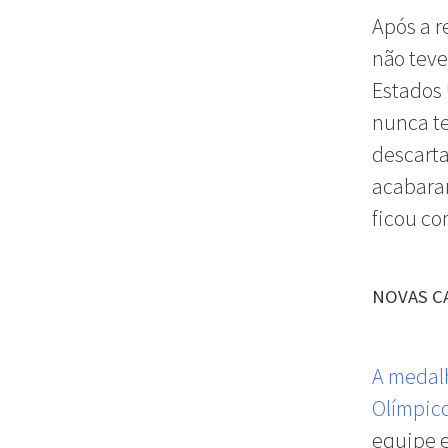
Após a r
não teve
Estados 
nunca te
descarta
acabaram
ficou c
NOVAS C
A medalh
Olímpic
equipe e