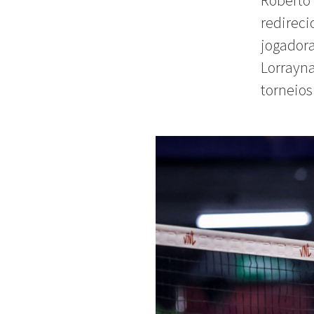
Roberto 
redireci
jogador
Lorrayna
torneios