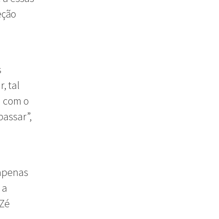
eção
s
, tal
a com o
passar”,
 apenas
 a
 Zé