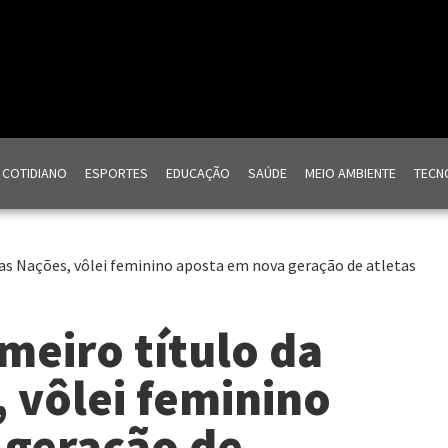
COTIDIANO
ESPORTES
EDUCAÇÃO
SAÚDE
MEIO AMBIENTE
TECNO
das Nações, vôlei feminino aposta em nova geração de atletas
meiro título da
, vôlei feminino
 geração de