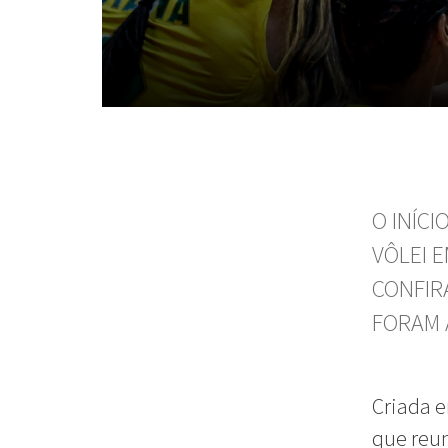
O INÍC
VÔLEI 
CONFIR
FORAM 
Criada e
que reun