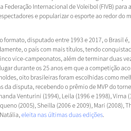
a Federação Internacional de Voleibol (FIVB) para a
espectadores e popularizar o esporte ao redor do 
o formato, disputado entre 1993 e 2017, o Brasil é,
amente, o país com mais títulos, tendo conquista
 cinco vice-campeonatos, além de terminar duas v
 lugar durante os 25 anos em que a competição ac
oldes, oito brasileiras foram escolhidas como me
s da disputa, recebendo o prêmio de MVP do torne
rnanda Venturini (1994), Leila (1996 e 1998), Virna (
queno (2005), Sheilla (2006 e 2009), Mari (2008), T
 Natália,
eleita nas últimas duas edições
.