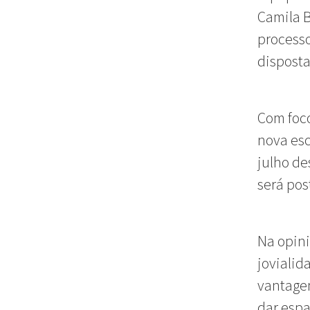
Camila B
processo
disposta
Com foco
nova esc
julho de
será pos
Na opini
jovialid
vantagen
dar espa