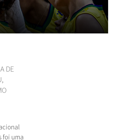
NA DE
,
MO
nacional
s foi uma