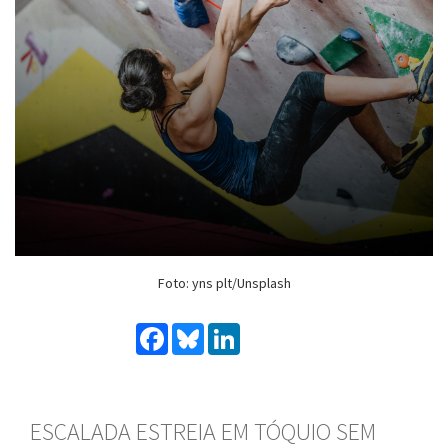
Foto: yns plt/Unsplash
Facebook
Bluesky
LinkedIn
ESCALADA ESTREIA EM TÓQUIO SEM