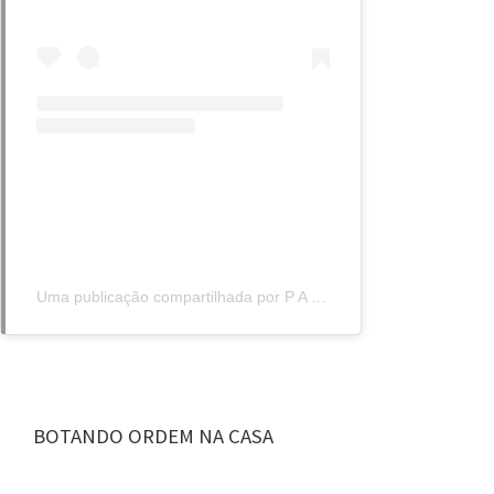
Uma publicação compartilhada por P A T I A N T U N E S (@patiantuness)
BOTANDO ORDEM NA CASA