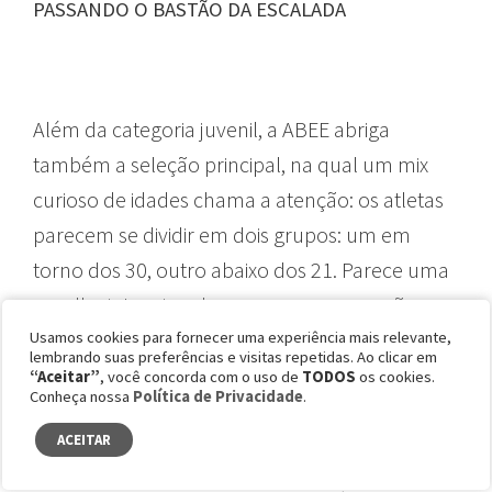
PASSANDO O BASTÃO DA ESCALADA
Além da categoria juvenil, a ABEE abriga
também a seleção principal, na qual um mix
curioso de idades chama a atenção: os atletas
parecem se dividir em dois grupos: um em
torno dos 30, outro abaixo dos 21. Parece uma
escolha intencional, como se uma geração
complementasse a outra.
Usamos cookies para fornecer uma experiência mais relevante,
lembrando suas preferências e visitas repetidas. Ao clicar em
“Aceitar”
, você concorda com o uso de
TODOS
os cookies.
Conheça nossa
Política de Privacidade
.
Os veteranos brigaram pela profissionalização
ACEITAR
do esporte. É a turma da Thais e da Bianca, que