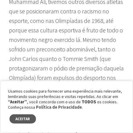
Muhammad Ali, tivemos outros diversos atletas
que se posicionaram contra o racismo no
esporte, como nas Olimpíadas de 1968, até
porque essa cultura esportiva é fruto de todo o
movimento negro exercido lá. Mesmo tendo
sofrido um preconceito abominável, tanto o
John Carlos quanto o Tommie Smith (que
protagonizaram o pódio de premiação daquela
Olimpíada) foram expulsos do desporto nos
EUA pelas suas atitudes de resistência. Fazendo
Usamos cookies para fornecer uma experiência mais relevante,
uma comparação com o presente, o que
lembrando suas preferências e visitas repetidas. Ao clicar em
“Aceitar”
, você concorda com o uso de
TODOS
os cookies.
fizeram com o Colin Kaepernick na NFL em
Conheça nossa
Política de Privacidade
.
2016? A mesma coisa! Ele está até hoje sem
ACEITAR
atuar. Embora seja uma sociedade que tenha