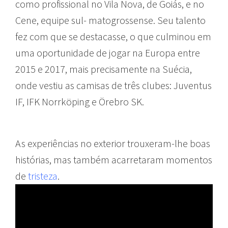
como profissional no Vila Nova, de Goiás, e no
Cene, equipe sul- matogrossense. Seu talento
fez com que se destacasse, o que culminou em
uma oportunidade de jogar na Europa entre
2015 e 2017, mais precisamente na Suécia,
onde vestiu as camisas de três clubes: Juventus
IF, IFK Norrköping e Örebro SK.
As experiências no exterior trouxeram-lhe boas
histórias, mas também acarretaram momentos
de
tristeza
.