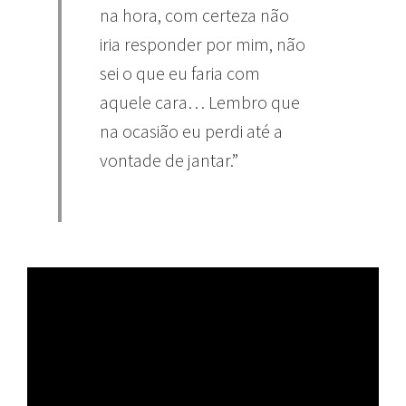
na hora, com certeza não
iria responder por mim, não
sei o que eu faria com
aquele cara… Lembro que
na ocasião eu perdi até a
vontade de jantar.”