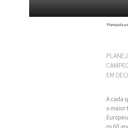
Planejada p
PLANEJ
CAMPEO
EM DEC
A cada q
o maior 
Europeu 
os 60 an