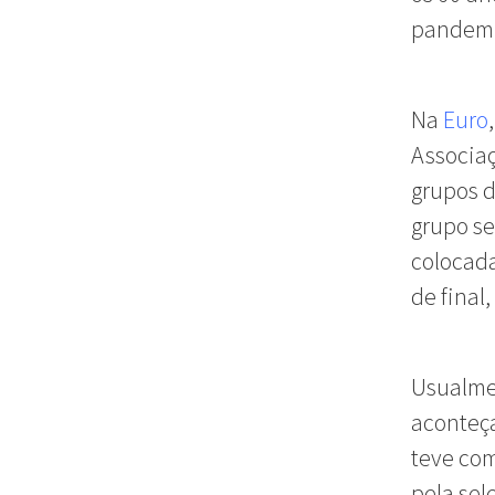
pandemia
Na
Euro
Associaç
grupos d
grupo se
colocada
de final
Usualmen
aconteça
teve com
pela sel