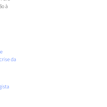
ão à
ue
crise da
gista