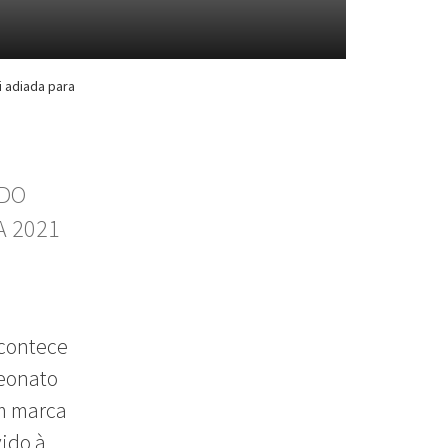
 adiada para
 DO
A 2021
acontece
peonato
m marca
vido à