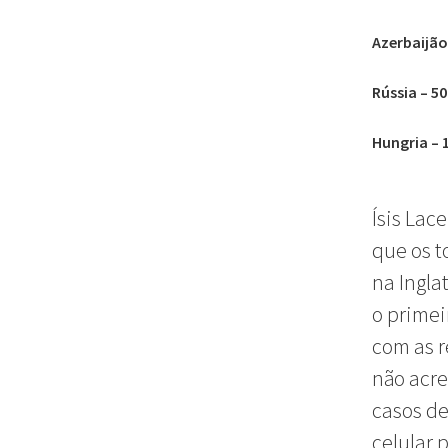
Azerbaijão
Rússia – 5
Hungria –
Ísis Lac
que os t
na Ingla
o primei
com as r
não acre
casos de
celular 