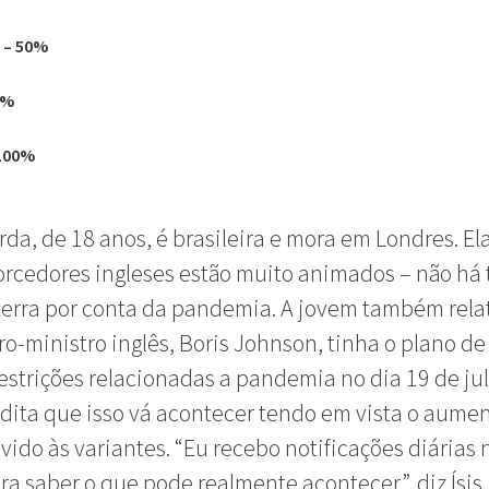
 – 50%
0%
 100%
erda, de 18 anos, é brasileira e mora em Londres. El
orcedores ingleses estão muito animados – não há 
terra por conta da pandemia. A jovem também rel
ro-ministro inglês, Boris Johnson, tinha o plano d
estrições relacionadas a pandemia no dia 19 de jul
dita que isso vá acontecer tendo em vista o aume
vido às variantes. “Eu recebo notificações diárias 
pra saber o que pode realmente acontecer”, diz Ísis,