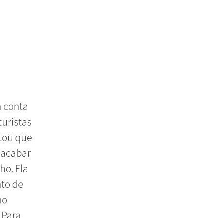
a conta
turistas
atou que
e acabar
ho. Ela
nto de
no
 Para