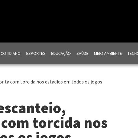
COTIDIANO
ESPORTES
EDUCAÇÃO
SAÚDE
MEIO AMBIENTE
TECNO
onta com torcida nos estádios em todos os jogos
escanteio,
 com torcida nos
os os jogos