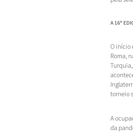
A 16ª ED
O início
Roma, na
Turquia,
acontece
Inglater
torneio 
A ocupaç
da pande