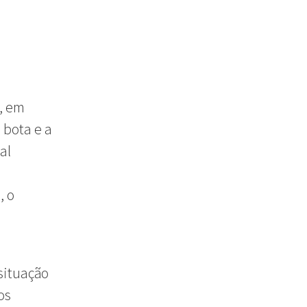
o, em
 bota e a
al
, o
situação
os