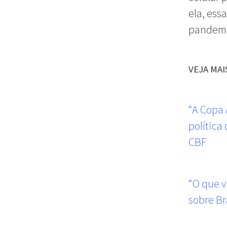
ela, ess
pandemi
VEJA MAI
“A Copa 
política
CBF
“O que v
sobre Br