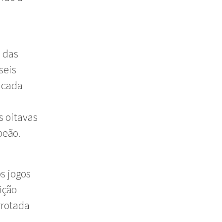
o das
seis
 cada
s oitavas
peão.
s jogos
ição
rrotada