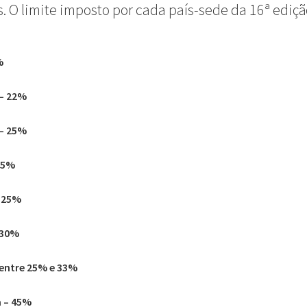
. O limite imposto por cada país-sede da 16ª ediçã
%
– 22%
 – 25%
25%
 25%
 30%
entre 25% e 33%
 – 45%