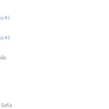
na #2
na #3
não
 Sofia