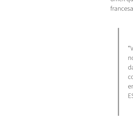
francesa 
“
n
d
c
e
E