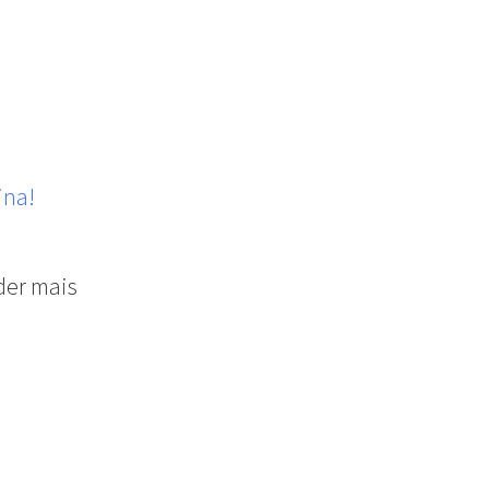
ina!
der mais