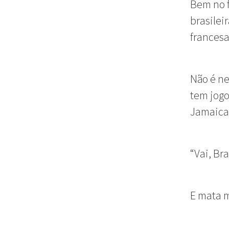
Bem no f
brasilei
francesa
Não é ne
tem jogo
Jamaica
“Vai, Br
E mata m