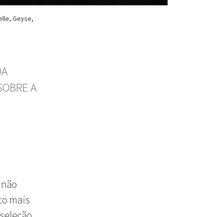
elle, Geyse,
DA
SOBRE A
 não
to mais
 seleção