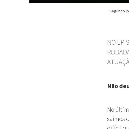
Segundo jog
NO EPI
RODADA
ATUAÇÃ
Não deu
No últim
saímos c
difícil 