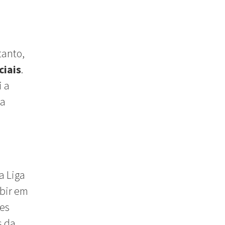
tanto,
ciais
.
i a
ra
a Liga
ibir em
bes
s da