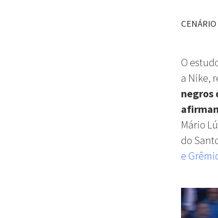
CENÁRIO 
O estudo
a Nike, 
negros 
afirmam
Mário Lú
do Sant
e Grêmi