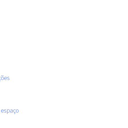
ções
m espaço