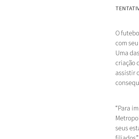
TENTATI
O futebo
com seu
Uma das 
criação 
assistir
consequ
“Para im
Metropol
seus est
filiados