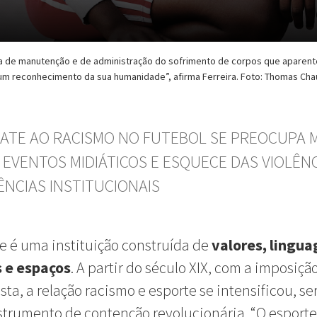
a de manutenção e de administração do sofrimento de corpos que aparen
 reconhecimento da sua humanidade”, afirma Ferreira. Foto: Thomas Ch
ATE AO RACISMO NO FUTEBOL SE PREOCUPA 
 EVENTOS MIDIÁTICOS E ESQUECE DAS VIOLÊNC
ÊNCIAS INSTITUCIONAIS
e é uma instituição construída de
valores, lingua
s e espaços
. A partir do século XIX, com a imposiçã
ista, a relação racismo e esporte se intensificou, s
trumento de contenção revolucionária. “O esporte