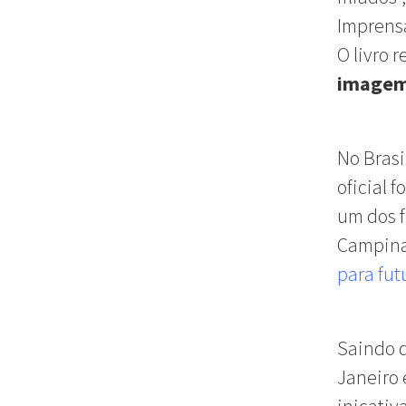
Imprensa
O livro r
imagem 
No Brasi
oficial 
um dos f
Campina
para fut
Saindo d
Janeiro 