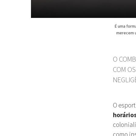
É uma form
merecem um
O COMB
COM OS
NEGLIG
O esport
horário
colonial
como ins