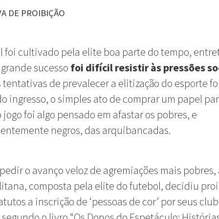
VA DE PROIBIÇÃO
l foi cultivado pela elite boa parte do tempo, entre
 grande sucesso
foi difícil resistir às pressões so
tentativas de prevalecer a elitização do esporte fo
do ingresso, o simples ato de comprar um papel pa
 o jogo foi algo pensado em afastar os pobres, e
entemente negros, das arquibancadas.
pedir o avanço veloz de agremiações mais pobres, 
itana, composta pela elite do futebol, decidiu pro
atutos a inscrição de ‘pessoas de cor’ por seus clu
”, segundo o livro “Os Donos do Espetáculo: História