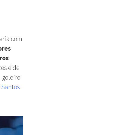
eria com
ores
ros
es é de
-goleiro
e Santos