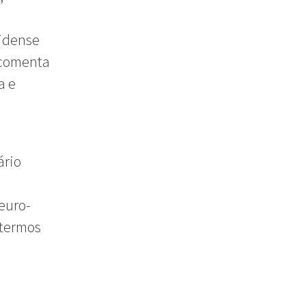
nidense
, comenta
a e
ário
 euro-
 termos