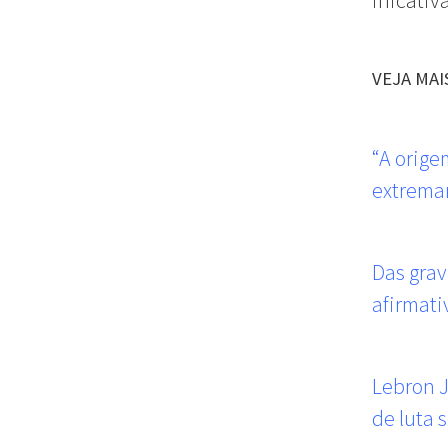
inicativ
VEJA MAI
“A orige
extremam
Das grav
afirmati
Lebron J
de luta s