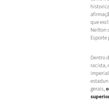
historic
afirmaçã
que excl
Neilton 
Esporte 
Dentro d
racista,
imperial
estadun
gerais,
o
superi