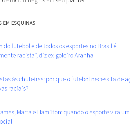
a de incluir negros em seu plantel.
S EM ESQUINAS
m do futebol e de todos os esportes no Brasil é
ente racista”, diz ex-goleiro Aranha
atas às chuteiras: por que o futebol necessita de a
vas raciais?
ames, Marta e Hamilton: quando o esporte vira u
ocial