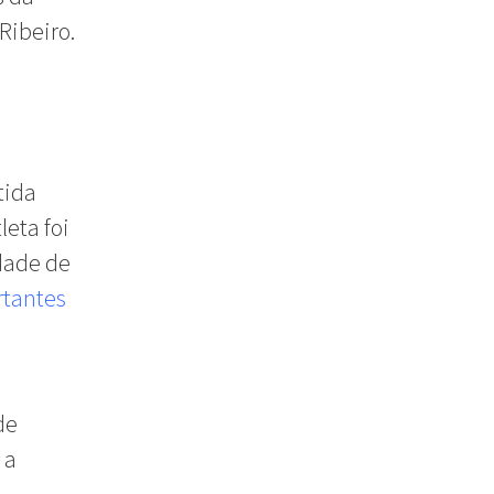
Ribeiro.
tida
leta foi
dade de
rtantes
de
 a