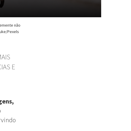
temente não
auke/Pexels
MAIS
IAS E
gens,
o
ervindo
,