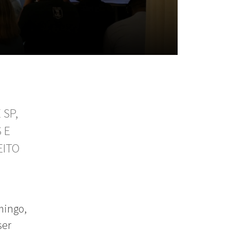
 SP,
 E
EITO
mingo,
ser