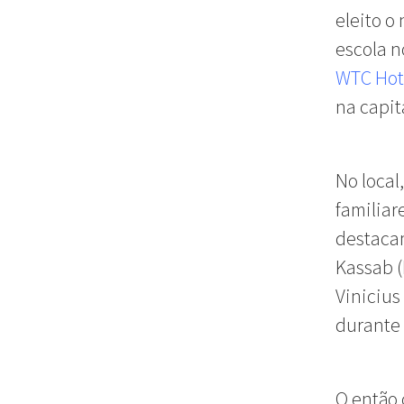
eleito o
escola n
WTC Hot
na capit
No local
familiar
destacam
Kassab (
Vinicius
durante 
O então 