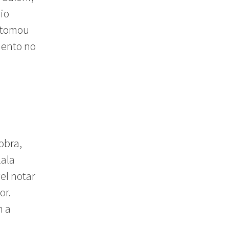
lio
, tomou
mento no
obra,
lala
el notar
or.
m a