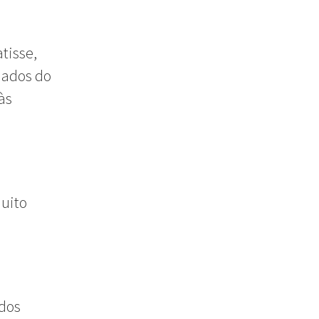
tisse,
dados do
às
muito
 dos