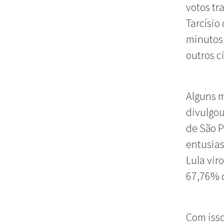
votos t
Tarcísio
minutos
outros c
Alguns m
divulgou
de São P
entusia
Lula vir
67,76% 
Com isso