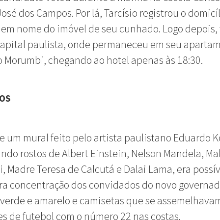
osé dos Campos. Por lá, Tarcísio registrou o domicí
l em nome do imóvel de seu cunhado. Logo depois
capital paulista, onde permaneceu em seu aparta
o Morumbi, chegando ao hotel apenas às 18:30.
VOS
de um mural feito pelo artista paulistano Eduardo K
do rostos de Albert Einstein, Nelson Mandela, Ma
i, Madre Teresa de Calcutá e Dalai Lama, era possív
ra concentração dos convidados do novo governad
 verde e amarelo e camisetas que se assemelhava
s de futebol com o número 22 nas costas.