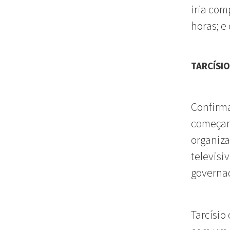
iria com
horas; e
TARCÍSI
Confirma
começara
organiza
televisi
governa
Tarcísio