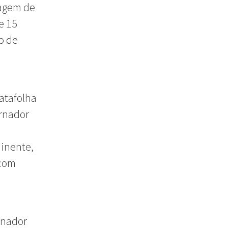
tagem de
e 15
o de
atafolha
ernador
inente,
 com
rnador