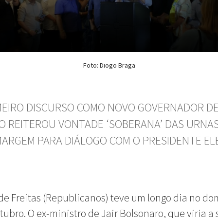
Foto: Diogo Braga
MEIRO DISCURSO COMO NOVO GOVERNADOR DE
IO REITEROU VONTADE ‘SOBERANA’ DAS URNAS
MARGEM PARA DIÁLOGO COM O PRESIDENTE EL
 de Freitas (Republicanos) teve um longo dia no do
tubro. O ex-ministro de Jair Bolsonaro, que viria a 