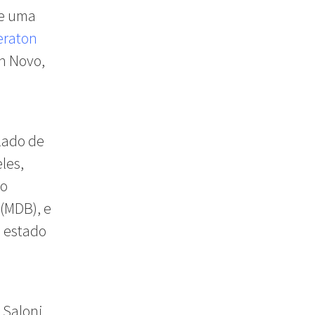
de uma
eraton
n Novo,
lado de
les,
to
 (MDB), e
o estado
 Saloni,