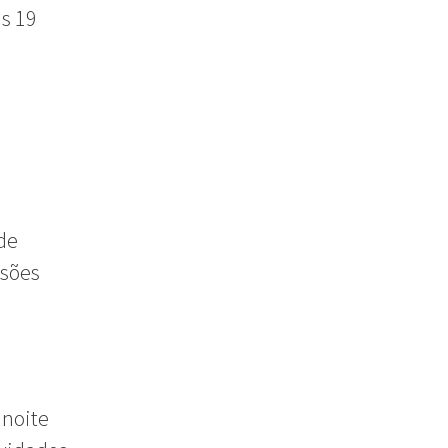
às 19
de
ssões
 noite