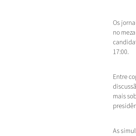
Os jorna
no mezan
candidat
17:00.
Entre co
discussã
mais sob
presidên
As simul