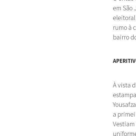
em São J
eleitora
rumo à 
bairro d
APERITI
À vista 
estampan
Yousafza
a primei
Vestiam
uniforme