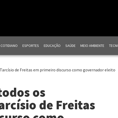
COTIDIANO
ESPORTES
EDUCAÇÃO
SAÚDE
MEIO AMBIENTE
TECNO
 Tarcísio de Freitas em primeiro discurso como governador eleito
todos os
arcísio de Freitas
scurso como