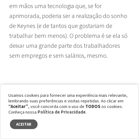
em mãos uma tecnologia que, se for
aprimorada, poderia ser a realização do sonho
de Keynes (e de tantos que gostariam de
trabalhar bem menos). O problema é se ela só
deixar uma grande parte dos trabalhadores
sem empregos e sem salários, mesmo.
DILEMAS ÉTICOS
Usamos cookies para fornecer uma experiência mais relevante,
lembrando suas preferências e visitas repetidas. Ao clicar em
“Aceitar”
, você concorda com o uso de
TODOS
os cookies.
Conheça nossa
Política de Privacidade
.
Marcelo também aponta para as questões
ACEITAR
éticas de regulação e até filosóficas dessas