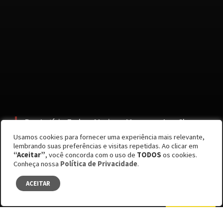
Por Letícia Furlan, Mariana Marvao e Ana Clara
Muner, Bárbara Muniz, Claudia Ratti, Luisa Panza,
Usamos cookies para fornecer uma experiência mais relevante,
Thaís Torres e Ana Clara Muner
lembrando suas preferências e visitas repetidas. Ao clicar em
“Aceitar”
, você concorda com o uso de
TODOS
os cookies.
Edição #59
Conheça nossa
Política de Privacidade
.
Lar, violento lar
ACEITAR
SUMÁRIO