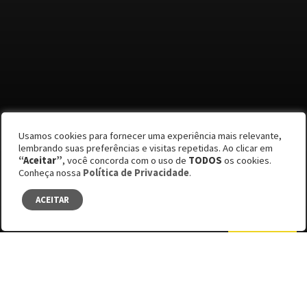
Por Julia Vizotto, Lívia Figueiredo, Júlia Storch e
Usamos cookies para fornecer uma experiência mais relevante,
Alessandra Petraglia
lembrando suas preferências e visitas repetidas. Ao clicar em
“Aceitar”
, você concorda com o uso de
TODOS
os cookies.
Edição #59
Conheça nossa
Política de Privacidade
.
Mapa da fome
ACEITAR
SUMÁRIO
Facebook
Bluesky
LinkedIn