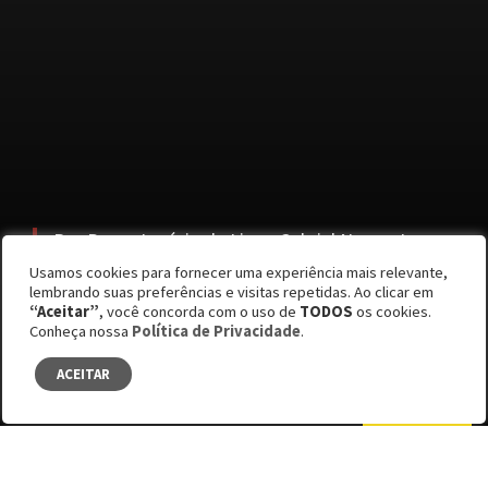
Por Bruno Ignácio de Lima, Gabriel Nunes, Lucas
Cabral, Allan Correia, Bárbara Ligeiro, Giulianna
Usamos cookies para fornecer uma experiência mais relevante,
Muneratto, Aline Tavares e André Valente
lembrando suas preferências e visitas repetidas. Ao clicar em
“Aceitar”
, você concorda com o uso de
TODOS
os cookies.
Edição #59
Conheça nossa
Política de Privacidade
.
LGBT
ACEITAR
SUMÁRIO
Facebook
Bluesky
LinkedIn