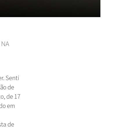
 NA
r. Senti
ção de
o, de 17
ado em
sta de