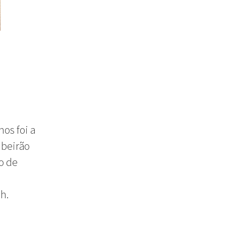
os foi a
ibeirão
o de
h.