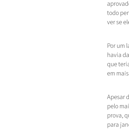
aprovado
todo pen
ver se e
Por um l
havia da
que teri
em mais
Apesar d
pelo mai
prova, q
para ja