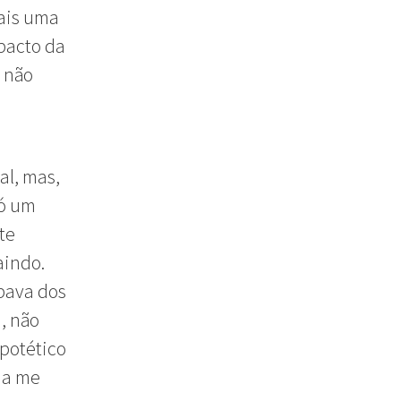
mais uma
mpacto da
 não
al, mas,
só um
te
aindo.
ipava dos
, não
potético
ia me