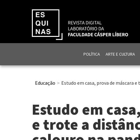
POLÍTICA
ARTE E CULTURA
Educação
Estudo em casa, prova de máscara e t
Estudo em casa
e trote a distân
calouro na pan