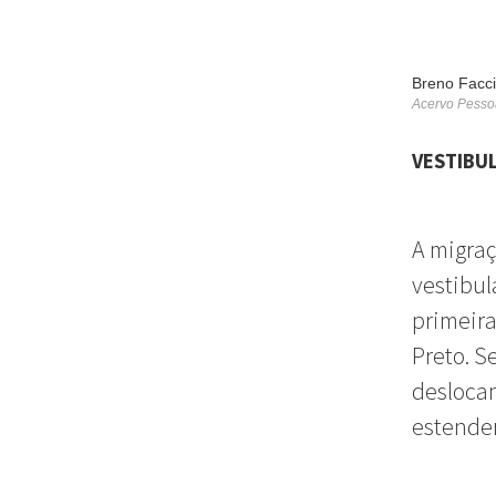
Breno Facci
Acervo Pesso
VESTIBU
A migraç
vestibul
primeira
Preto. S
deslocam
estenden