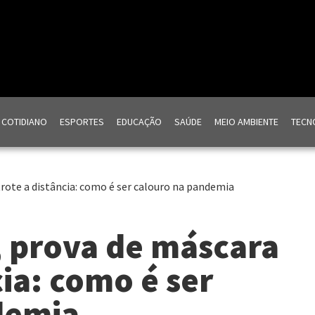
COTIDIANO
ESPORTES
EDUCAÇÃO
SAÚDE
MEIO AMBIENTE
TECNO
rote a distância: como é ser calouro na pandemia
, prova de máscara
cia: como é ser
demia