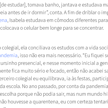
[de estudar], tomava banho, jantava e estudava 
eia antes de ir dormir”, conta. A fim de driblar o i
ena
, Isabela estudava em cômodos diferentes para
 colocava o celular bem longe para se concentrar.
 colegial, ela conciliava os estudos com a vida soci
andemia
, isso não era mais necessário. “Eu fiquei 
ursinho presencial, e nesse momento inicial a gen
nte fica muito sério e focado, então não acabei s
erceiro colegial eu equilibrava, ia às festas, partic
da escola. No ano passado, por conta da pandemia
escolha porque não podia sair, mas num mundo hi
ão houvesse a quarentena, eu com certeza tentar