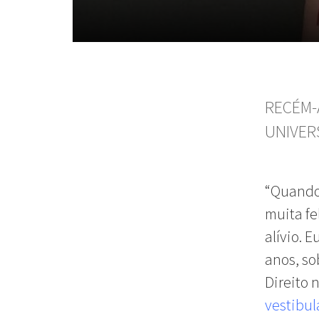
RECÉM-
UNIVER
“Quando 
muita fe
alívio. 
anos, s
Direito 
vestibu