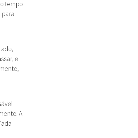
a o tempo
e para
tado,
ssar, e
amente,
sável
lmente. A
diada