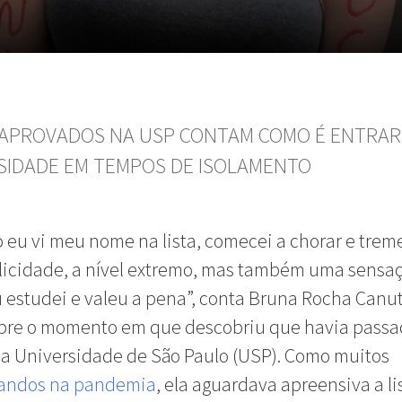
APROVADOS NA USP CONTAM COMO É ENTRAR
SIDADE EM TEMPOS DE ISOLAMENTO
eu vi meu nome na lista, comecei a chorar e treme
licidade, a nível extremo, mas também uma sensa
Eu estudei e valeu a pena”, conta Bruna Rocha Canut
obre o momento em que descobriu que havia pass
na Universidade de São Paulo (USP). Como muitos
landos na pandemia
, ela aguardava apreensiva a li