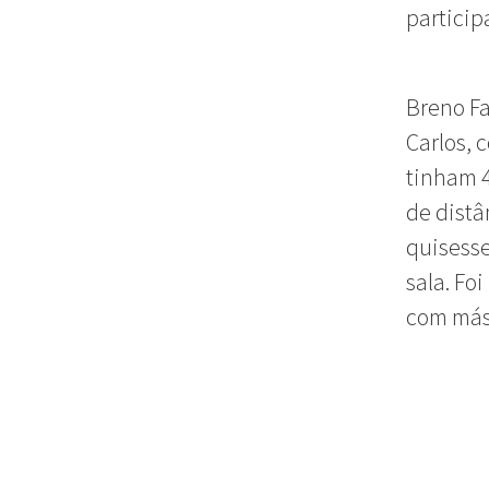
particip
Breno Fa
Carlos, 
tinham 
de distâ
quisesse
sala. Fo
com más