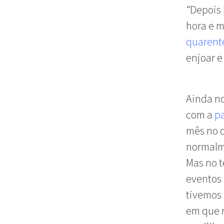
“
Depois 
hora e m
quarent
enjoar e
Ainda no
com a
p
mês no c
normalme
Mas no t
eventos 
tivemos 
em que n