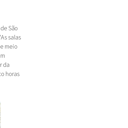
 de São
 “As salas
 e meio
em
r da
co horas