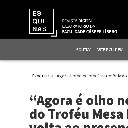
POLÍTICA
ARTE E CULTURA
Esportes
“Agora é olho no olho”: cerimônia do
“Agora é olho n
do Troféu Mesa
volta ao presenc