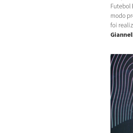
Futebol B
modo pre
foi real
Giannel