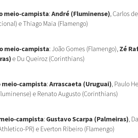
o meio-campista
:
André (Fluminense)
, Carlos d
cional) e Thiago Maia (Flamengo)
o meio-campista
:
João Gomes (Flamengo),
Zé Ra
ras)
e
Du Queiroz (Corinthians)
o meio-campista
:
Arrascaeta (Uruguai)
,
Paulo H
Fluminense)
e
Renato Augusto (Corinthians)
 meio-campista
:
Gustavo Scarpa (Palmeiras)
,
Da
Athletico-PR)
e
Everton Ribeiro (Flamengo)