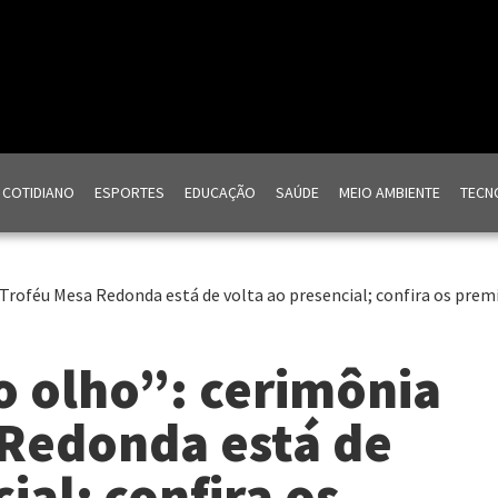
COTIDIANO
ESPORTES
EDUCAÇÃO
SAÚDE
MEIO AMBIENTE
TECNO
 Troféu Mesa Redonda está de volta ao presencial; confira os prem
o olho”: cerimônia
 Redonda está de
ial; confira os