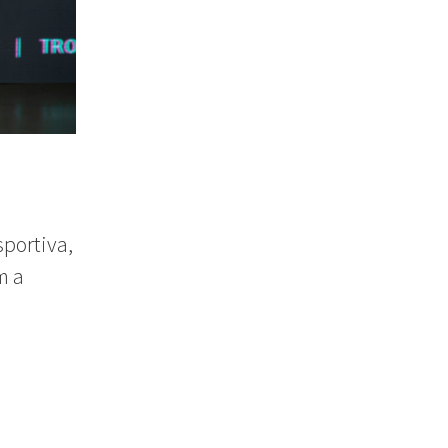
portiva,
m a