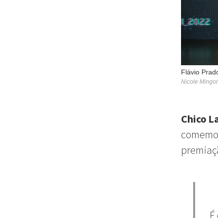
Flávio Prad
Nicole Mingor
Chico L
comemora
premiaçã
É