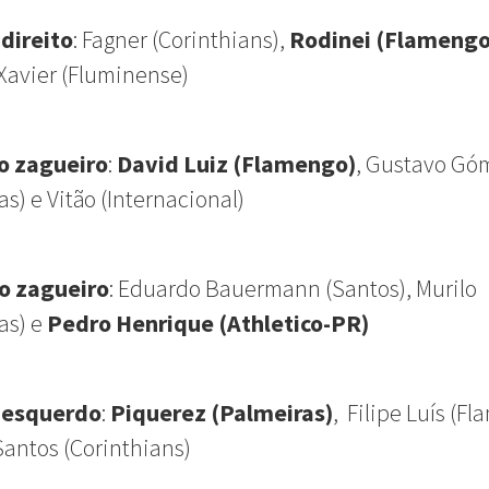
-direito
: Fagner (Corinthians),
Rodinei (Flamengo
Xavier (Fluminense)
o zagueiro
:
David Luiz (Flamengo)
, Gustavo Gó
as) e Vitão (Internacional)
o zagueiro
:
Eduardo Bauermann (Santos),
Murilo
as)
e
Pedro Henrique (Athletico-PR)
-esquerdo
:
Piquerez (Palmeiras)
,
Filipe Luís (F
Santos (Corinthians)