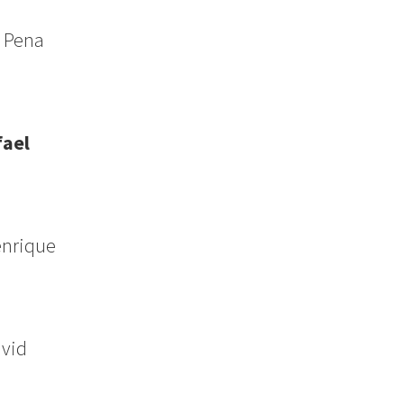
e Pena
fael
enrique
vid