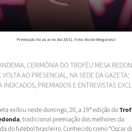
Premiação foi ao ar no dia 20/11. Foto: Nicole Mingoranci
ANDEMIA, CERIMÔNIA DO TROFÉU MESA REDO
E VOLTA AO PRESENCIAL, NA SEDE DA GAZETA;
A INDICADOS, PREMIADOS E ENTREVISTAS EXC
eta exibiu neste domingo, 20, a 19ª edição do
Trof
edonda
, tradicional premiação dos melhores da
a do futebol brasileiro. Conhecido como “Oscar d