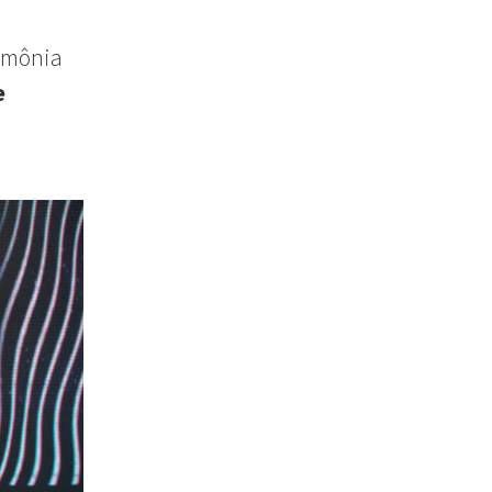
rimônia
e