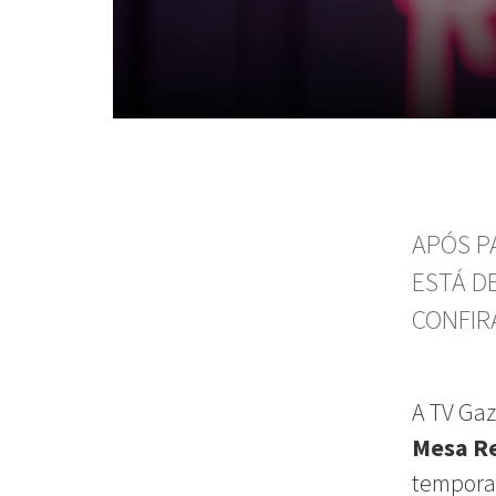
APÓS P
ESTÁ D
CONFIR
A TV Gaz
Mesa R
temporad