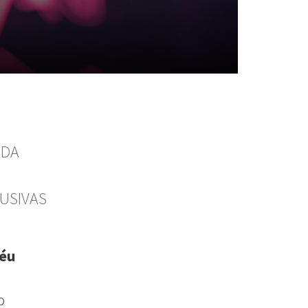
NDA
LUSIVAS
éu
o