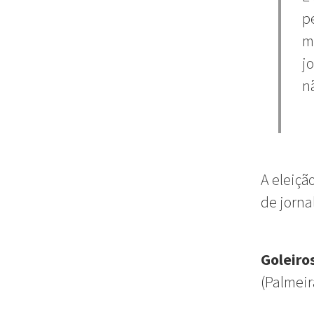
p
m
j
n
A eleiçã
de jorna
Goleiro
(Palmeir