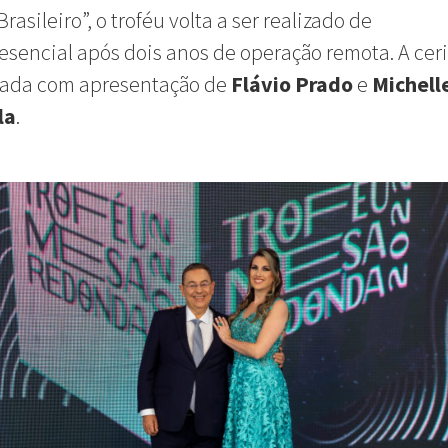
rasileiro”, o troféu volta a ser realizado de
sencial após dois anos de operação remota. A ce
izada com apresentação de
Flávio Prado
e
Michell
la
.