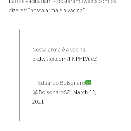
não se vacinariam – postaram tweets com os
dizeres: “nossa arma é a vacina”.
Nossa arma é a vacina!
pic.twitter.com/hNPHLVueZr
— Eduardo Bolsonaro
(@BolsonaroSP)
March 12,
2021