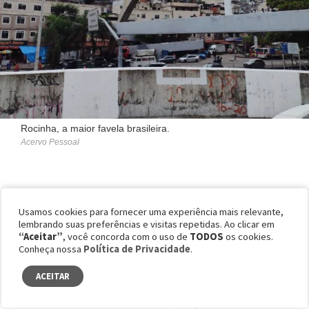
Rocinha, a maior favela brasileira.
Acervo Pessoal
INTERVENÇÃO FEDERAL: “EM UMA GUERRA SE
Usamos cookies para fornecer uma experiência mais relevante,
MATA E SE MORRE”
lembrando suas preferências e visitas repetidas. Ao clicar em
“Aceitar”
, você concorda com o uso de
TODOS
os cookies.
Conheça nossa
Política de Privacidade
.
ACEITAR
Com todos os quatro moradores entrevistados,