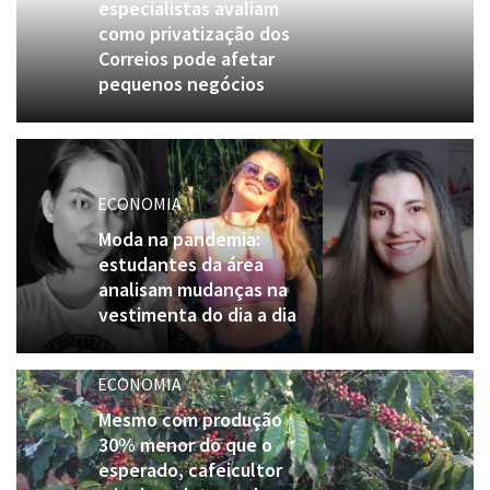
especialistas avaliam
como privatização dos
Correios pode afetar
pequenos negócios
ECONOMIA
Moda na pandemia:
estudantes da área
analisam mudanças na
vestimenta do dia a dia
ECONOMIA
Mesmo com produção
30% menor do que o
esperado, cafeicultor