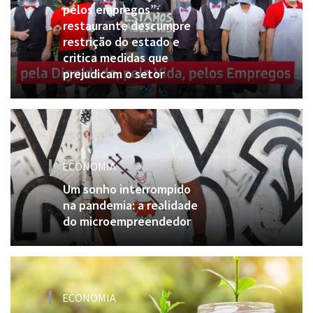
pelos empregos”:
restaurante descumpre
restrição do estado e
critica medidas que
prejudicam o setor
ECONOMIA
Um sonho interrompido
na pandemia: a realidade
do microempreendedor
ECONOMIA