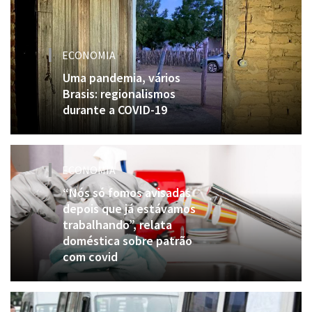
ECONOMIA
Uma pandemia, vários
Brasis: regionalismos
durante a COVID-19
ECONOMIA
“Nós só fomos avisadas
depois que já estávamos
trabalhando”, relata
doméstica sobre patrão
com covid