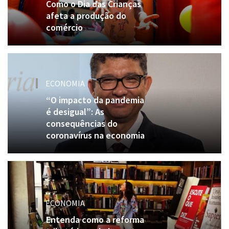
Como o Dia das Crianças
afeta a produção do
comércio
ECONOMIA
“O impacto da pandemia
é desigual”: As
consequências do
coronavírus na economia
ECONOMIA
Entenda como a reforma