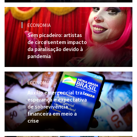
ECONOMIA
Sem picadeiro: artistas
de circo sentem impacto
da paralisação devido à
pandemia
ECONOMIA
Auxílio emergencial traz
esperança e expectativa
de sobrevivência
financeira em meio a
crise