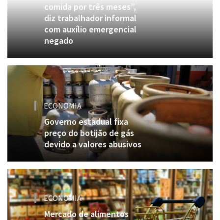
comida por três meses”,
diz trabalhador informal
com auxílio emergencial
negado
ECONOMIA
Governo estadual fixa
preço do botijão de gás
devido a valores abusivos
ECONOMIA
Mercado de alimentos