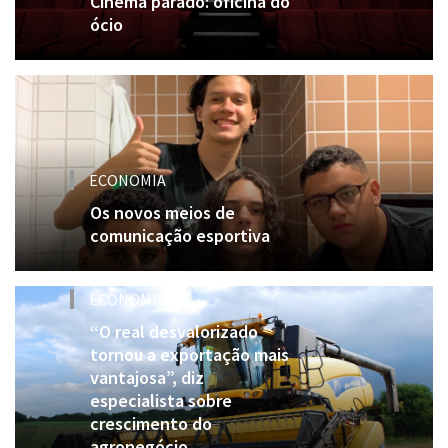
Cinema parado: oficina do
ócio
ECONOMIA
Os novos meios de
comunicação esportiva
ECONOMIA
“O real desvalorizado
tornou a exportação mais
vantajosa”, diz
especialista sobre
crescimento do
agronegócio