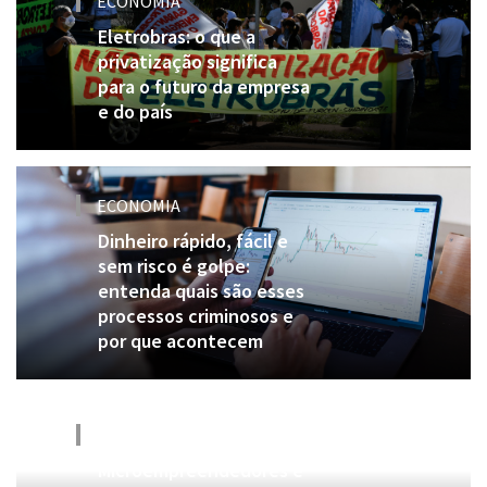
ECONOMIA
Eletrobras: o que a
privatização significa
para o futuro da empresa
e do país
ECONOMIA
Dinheiro rápido, fácil e
sem risco é golpe:
entenda quais são esses
processos criminosos e
por que acontecem
ECONOMIA
Microempreendedores e