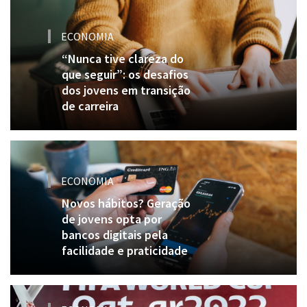
ECONOMIA
“Nunca tive clareza do
que seguir”: os desafios
dos jovens em transição
de carreira
ECONOMIA
Novos hábitos? Geração
de jovens opta por
bancos digitais pela
facilidade e praticidade