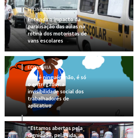
ECONOMIA
Entenda o impacto da
paralisação das aulas na
rotina dos motoristas de
vans escolares
ECONOMIA
Não é ninguém não, é só
o entregador: a
invisibilidade social dos
trabalhadores de
aplicativo
ECONOMIA
“Estamos abertos pela
dignidade, pela vida,