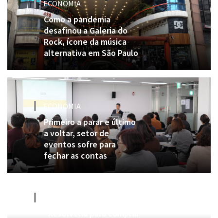
ECONOMIA
Como a pandemia
desafinou a Galeria do
Rock, ícone da música
alternativa em São Paulo
ECONOMIA
Primeiro a parar e último
a voltar, setor de
eventos sofre para
fechar as contas
ECONOMIA
“Resolveria para comprar