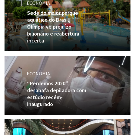
ECONOMIA
Sede do maior parque
aquático do Brasil,
Olímpia vê prejuízo
bilionário e reabertura
incerta
ECONOMIA
“Perdemos 2020”,
desabafa depiladora com
estúdio recém-
inaugurado