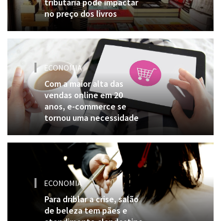
tributária pode impactar
no preço dos livros
ECONOMIA
Com a maior alta das
vendas online em 20
anos, e-commerce se
tornou uma necessidade
ECONOMIA
Para driblar a crise, salão
de beleza tem pães e