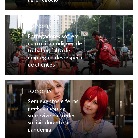
ECONOMIA
Entregadores sofrem
com más condições de
trabalho, falta de
emprego e desrespeito
de clientes
ECONOMIA
Sem eventos e feiras
geek, o cosplay
sobrevive nas redes
sociais durante a
pandemia