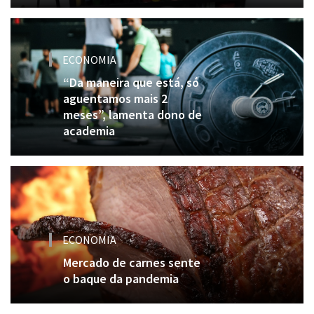
ECONOMIA
“Da maneira que está, só
aguentamos mais 2
meses”, lamenta dono de
academia
ECONOMIA
Mercado de carnes sente
o baque da pandemia