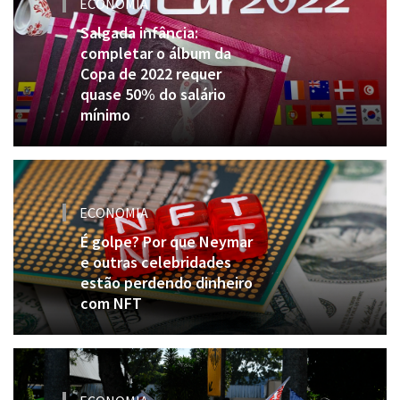
ECONOMIA
Salgada infância:
completar o álbum da
Copa de 2022 requer
quase 50% do salário
mínimo
ECONOMIA
É golpe? Por que Neymar
e outras celebridades
estão perdendo dinheiro
com NFT