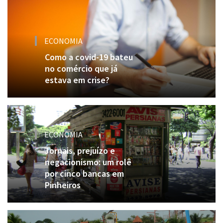
ECONOMIA
Como a covid-19 bateu
no comércio que já
estava em crise?
ECONOMIA
Jornais, prejuízo e
negacionismo: um rolê
por cinco bancas em
Pinheiros