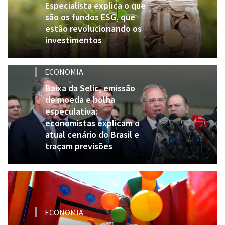
Especialista explica o que
são os fundos ESG, que
estão revolucionando os
investimentos
ECONOMIA
Baixa da Selic, emissão
de moeda e bolha
especulativa:
economistas explicam o
atual cenário do Brasil e
traçam previsões
ECONOMIA