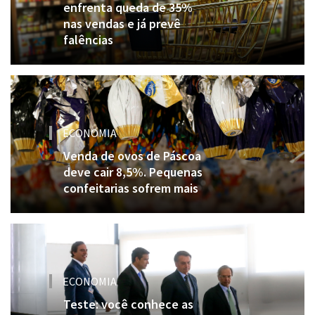
enfrenta queda de 35%
nas vendas e já prevê
falências
ECONOMIA
Venda de ovos de Páscoa
deve cair 8,5%. Pequenas
confeitarias sofrem mais
ECONOMIA
Teste: você conhece as