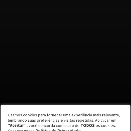
Usamos cookies para fornecer uma experiência mais relevante,
Por Juliana Avila
lembrando suas preferências e visitas repetidas. Ao clicar em
“Aceitar”
, você concorda com o uso de
TODOS
os cookies.
Edição #60
Conheça nossa
Política de Privacidade
.