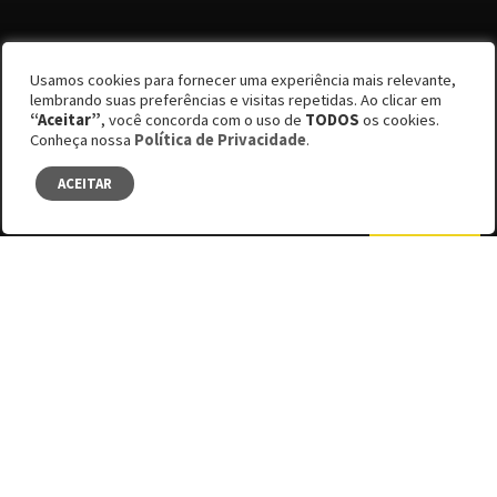
Usamos cookies para fornecer uma experiência mais relevante,
Por Guto Martini
lembrando suas preferências e visitas repetidas. Ao clicar em
“Aceitar”
, você concorda com o uso de
TODOS
os cookies.
Edição #62
Conheça nossa
Política de Privacidade
.
Cotidiano número 01
ACEITAR
SUMÁRIO
Facebook
Bluesky
LinkedIn
O cheiro desta cidade é pior às 6 horas do que
às 18 horas. Vai por mim: de manhã o
estômago vira com qualquer coisa. No Metrô,
por exemplo, pegar a Linha Vermelha do