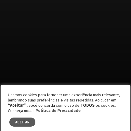
Por Maurício Abbade, Pedro Caramuru e Rafaela
Usamos cookies para fornecer uma experiência mais relevante,
Bonilla
lembrando suas preferências e visitas repetidas. Ao clicar em
“Aceitar”
, você concorda com o uso de
TODOS
os cookies.
Edição #62
Conheça nossa
Política de Privacidade
.
Fauna em foco
ACEITAR
SUMÁRIO