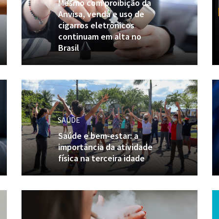
Mesmo com proibição da
Anvisa, venda e uso de
cigarros eletrônicos
continuam em alta no
Brasil
SAÚDE
Saúde e bem-estar: a
importância da atividade
física na terceira idade