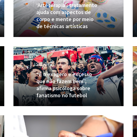
‘Arteterapia’: tratamento
ajuda com aspectos de
corpo e mente por meio
de técnicas artísticas
SAÚDE
“É o exagero e excesso
que não fazem bem”,
afirma psicóloga sobre
fanatismo no futebol