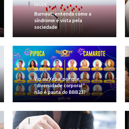
SAÚDE
Burnout: entenda como a
síndrome é vista pela
sociedade
SAÚDE
Vip ou Xepa: por que
“diversidade corporal”
não é pauta do BBB23?
SAÚDE