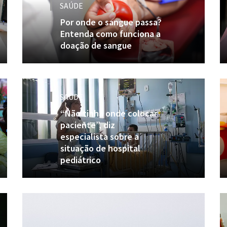
SAÚDE
Por onde o sangue passa?
Entenda como funciona a
doação de sangue
SAÚDE
“Não tinha onde colocar
paciente”, diz
especialista sobre a
situação de hospital
pediátrico