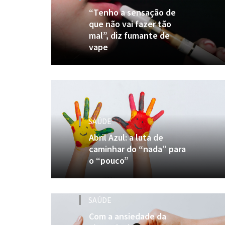
“Tenho a sensação de
que não vai fazer tão
mal”, diz fumante de
vape
SAÚDE
Abril Azul: a luta de
caminhar do “nada” para
o “pouco”
SAÚDE
Com a ansiedade da