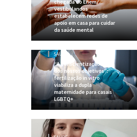
chegada do Enem,
vestibulandos
estabelecem redes de
apoio em casa para cuidar
da saúde mental
SAÚDE
“A conscientização é um
dos nossos objetivos”:
fertilização in vitro
viabiliza a dupla
maternidade para casais
LGBTQ+