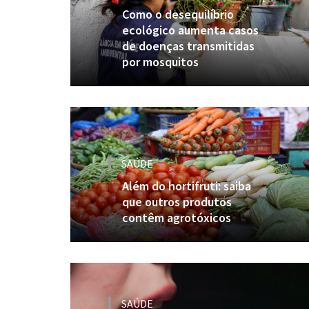
Como o desequilíbrio
ecológico aumenta casos
de doenças transmitidas
por mosquitos
SAÚDE
Além do hortifruti: saiba
que outros produtos
contêm agrotóxicos
SAÚDE