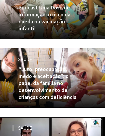
Podcast Uma Dose de
Informação: o risco da
queda na vacinação
infantil
SAÚDE
“Luto, preocupação,
medo e aceitação”: o
papel da família no
desenvolvimento de
crianças com deficiência
SAÚDE