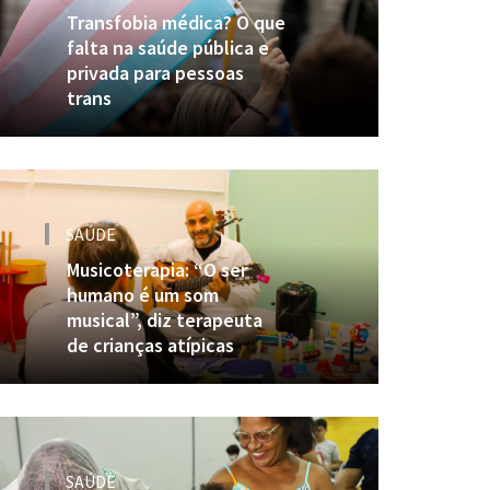
Transfobia médica? O que
falta na saúde pública e
privada para pessoas
trans
SAÚDE
Musicoterapia: “O ser
humano é um som
musical”, diz terapeuta
de crianças atípicas
SAÚDE