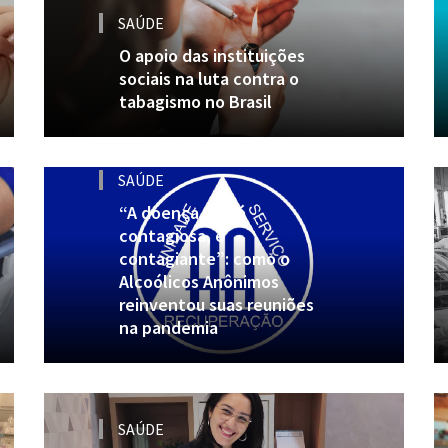
SAÚDE
O apoio das instituições
sociais na luta contra o
tabagismo no Brasil
SAÚDE
“A doença não é
contagiosa, é
contagiante”: como o
Alcoólicos Anônimos
reinventou suas reuniões
na pandemia
SAÚDE