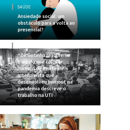
SAÚDE
Ansiedade social: um
obstáculo para a volta ao
presencial?
SAÚDE
“Zé Gotinha resolveria
mais do que colocar
número de mortes”:
intensivista que
desenvolveu burnout na
pandemia descreve o
trabalho na UTI
SAÚDE