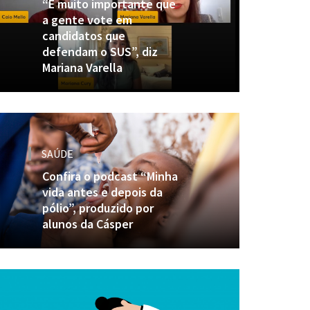
“É muito importante que
a gente vote em
candidatos que
defendam o SUS”, diz
Mariana Varella
SAÚDE
Confira o podcast “Minha
vida antes e depois da
pólio”, produzido por
alunos da Cásper