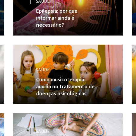
SAÚDE
Epilepsia: por que
informar ainda é
necessário?
SAÚDE
Como musicoterapia
auxilia no tratamento de
doenças psicológicas
SAÚDE