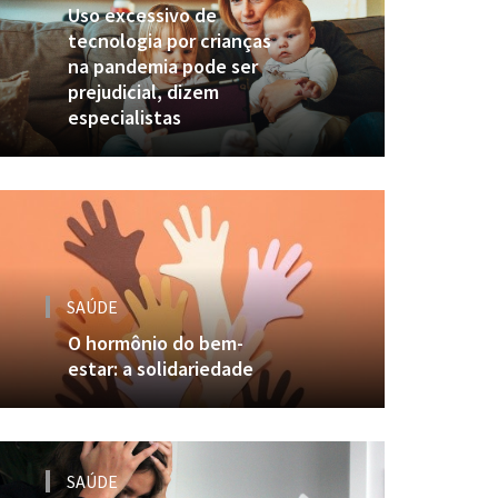
Uso excessivo de
tecnologia por crianças
na pandemia pode ser
prejudicial, dizem
especialistas
SAÚDE
O hormônio do bem-
estar: a solidariedade
SAÚDE