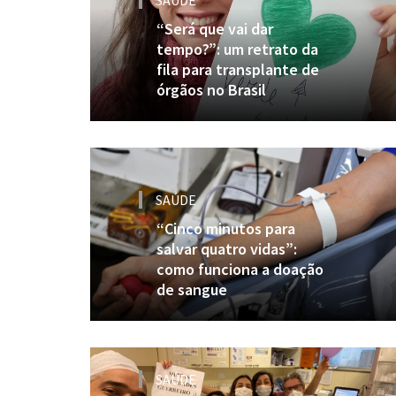
SAÚDE
“Será que vai dar
tempo?”: um retrato da
fila para transplante de
órgãos no Brasil
SAÚDE
“Cinco minutos para
salvar quatro vidas”:
como funciona a doação
de sangue
SAÚDE