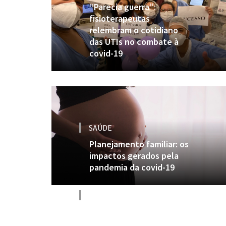
“Parecia guerra”:
fisioterapeutas
relembram o cotidiano
das UTIs no combate à
covid-19
SAÚDE
Planejamento familiar: os
impactos gerados pela
pandemia da covid-19
SAÚDE
“Um problema
psicológico é tão grave