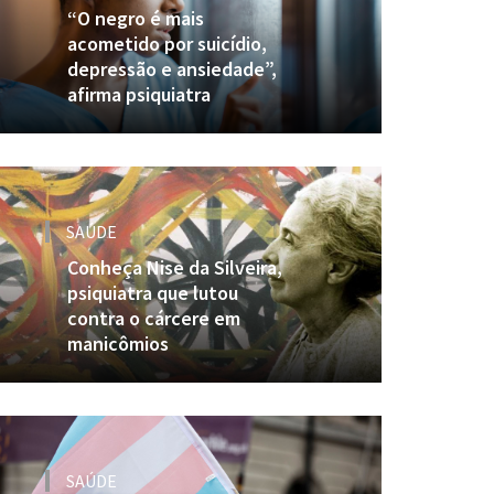
“O negro é mais
acometido por suicídio,
depressão e ansiedade”,
afirma psiquiatra
SAÚDE
Conheça Nise da Silveira,
psiquiatra que lutou
contra o cárcere em
manicômios
SAÚDE