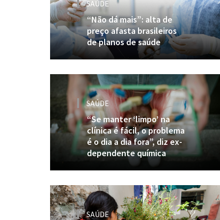
SAÚDE
“Não dá mais”: alta de
preço afasta brasileiros
de planos de saúde
SAÚDE
“Se manter ‘limpo’ na
clínica é fácil, o problema
é o dia a dia fora”, diz ex-
dependente química
SAÚDE