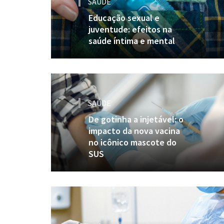
SAÚDE
Educação sexual e
juventude: efeitos na
saúde íntima e mental
SAÚDE
De gotinha a injetável: o
impacto da nova vacina
no icônico mascote do
SUS