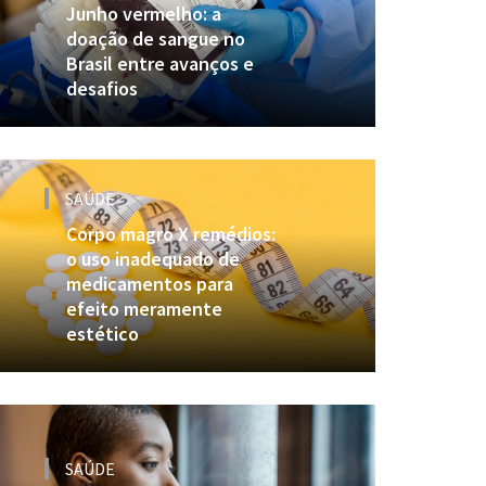
Junho vermelho: a
doação de sangue no
Brasil entre avanços e
desafios
SAÚDE
Corpo magro X remédios:
o uso inadequado de
medicamentos para
efeito meramente
estético
SAÚDE