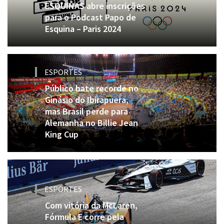
ESQUINAS abre inscrições
para o Podcast Papo de
Esquina – Paris 2024
ESPORTES
Público bate recorde no
Ginásio do Ibirapuera,
mas Brasil perde para
Alemanha no Billie Jean
King Cup
ESPORTES
Com vitória da McLaren,
Fórmula E corre pela