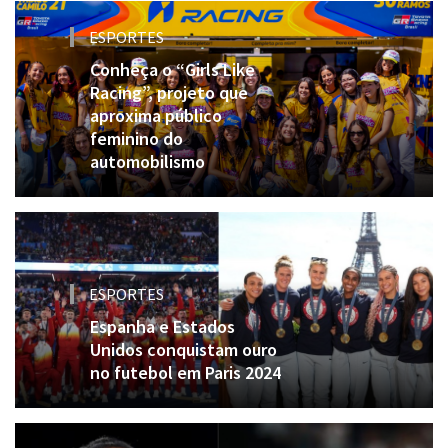
ESPORTES
Conheça o “Girls Like
Racing”, projeto que
aproxima público
feminino do
automobilismo
ESPORTES
Espanha e Estados
Unidos conquistam ouro
no futebol em Paris 2024