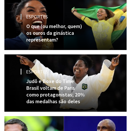
ESPORTES
O que (ou melhor, quem)
os ouros da ginástica
representam?
ESPORTES
Judô e Boxe do Time
Brasil voltam de Paris
como protagonistas; 20%
das medalhas são deles