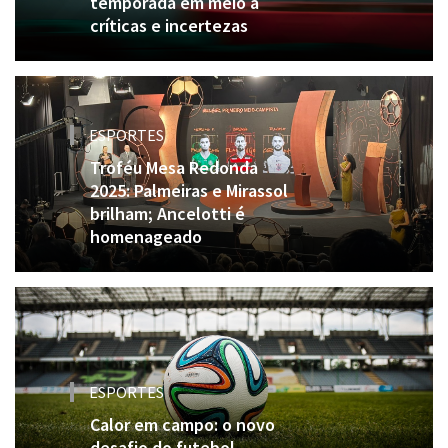
temporada em meio a
críticas e incertezas
ESPORTES
Troféu Mesa Redonda
2025: Palmeiras e Mirassol
brilham; Ancelotti é
homenageado
ESPORTES
Calor em campo: o novo
desafio do futebol