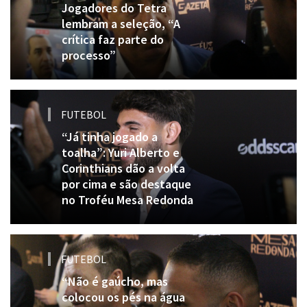
Jogadores do Tetra
lembram a seleção, “A
crítica faz parte do
processo”
FUTEBOL
“Já tinha jogado a
toalha”: Yuri Alberto e
Corinthians dão a volta
por cima e são destaque
no Troféu Mesa Redonda
FUTEBOL
“Não é gaúcho, mas
colocou os pés na água