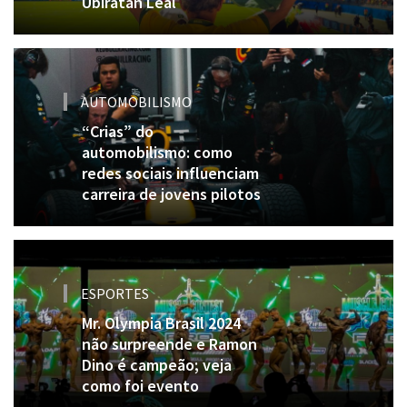
Ubiratan Leal
AUTOMOBILISMO
“Crias” do
automobilismo: como
redes sociais influenciam
carreira de jovens pilotos
ESPORTES
Mr. Olympia Brasil 2024
não surpreende e Ramon
Dino é campeão; veja
como foi evento