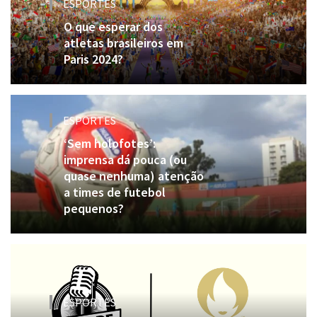
ESPORTES
O que esperar dos
atletas brasileiros em
Paris 2024?
ESPORTES
‘Sem holofotes’:
imprensa dá pouca (ou
quase nenhuma) atenção
a times de futebol
pequenos?
ESPORTES