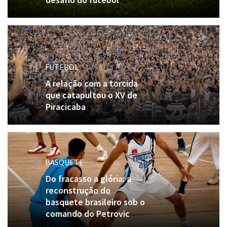
FUTEBOL
A relação com a torcida
que catapultou o XV de
Piracicaba
BASQUETE
Do fracasso a glória: a
reconstrução do
basquete brasileiro sob o
comando do Petrovic