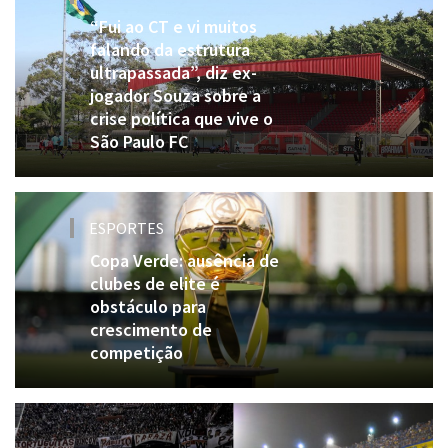
“Fui ao CT e vi muitos
falando da estrutura
ultrapassada”, diz ex-
jogador Souza sobre a
crise política que vive o
São Paulo FC
ESPORTES
Copa Verde: ausência de
clubes de elite é
obstáculo para
crescimento de
competição