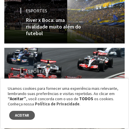
ESPORTES
River x Boca: uma
rivalidade muito além do
futebol
ESPORTES
Fórmula 1: sem brasileiros
no grid, modalidade ainda
Usamos cookies para fornecer uma experiência mais relevante,
tem futuro no país?
lembrando suas preferências e visitas repetidas. Ao clicar em
“Aceitar”
, você concorda com o uso de
TODOS
os cookies.
Conheça nossa
Política de Privacidade
.
ACEITAR
ESPORTES