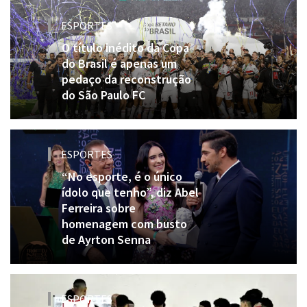
ESPORTES
O título inédito da Copa
do Brasil é apenas um
pedaço da reconstrução
do São Paulo FC
ESPORTES
“No esporte, é o único
ídolo que tenho”, diz Abel
Ferreira sobre
homenagem com busto
de Ayrton Senna
ESPORTES