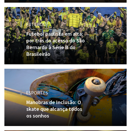
FUTEBOL
Futebol paulista em alta:
por trás do acesso do São
Bernardo à Série B do
Brasileirão
ESPORTES
Manobras de Inclusão: O
skate que alcança todos
os sonhos