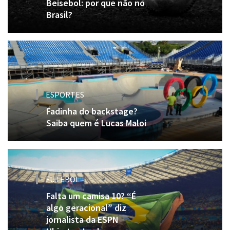
Beisebol: por que não no
Brasil?
ESPORTES
Fadinha do backstage?
Saiba quem é Lucas Maloi
FUTEBOL
Falta um camisa 10? “É
algo geracional” diz
jornalista da ESPN