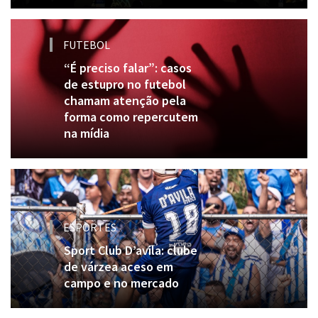
FUTEBOL
“É preciso falar”: casos
de estupro no futebol
chamam atenção pela
forma como repercutem
na mídia
ESPORTES
Sport Club D’avila: clube
de várzea aceso em
campo e no mercado