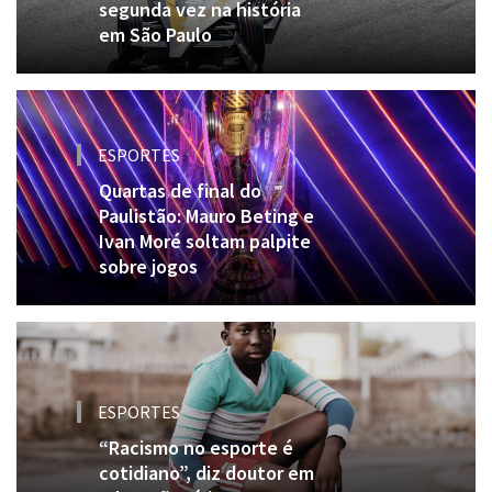
segunda vez na história
em São Paulo
ESPORTES
Quartas de final do
Paulistão: Mauro Beting e
Ivan Moré soltam palpite
sobre jogos
ESPORTES
“Racismo no esporte é
cotidiano”, diz doutor em