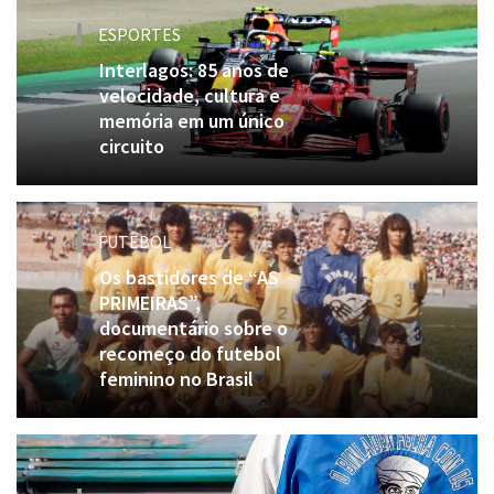
ESPORTES
Interlagos: 85 anos de
velocidade, cultura e
memória em um único
circuito
FUTEBOL
Os bastidores de “AS
PRIMEIRAS”,
documentário sobre o
recomeço do futebol
feminino no Brasil