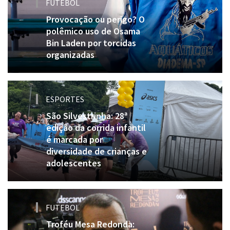
FUTEBOL
Provocação ou perigo? O
polêmico uso de Osama
Bin Laden por torcidas
organizadas
ESPORTES
São Silvestrinha: 28ª
edição da corrida infantil
é marcada por
diversidade de crianças e
adolescentes
FUTEBOL
Troféu Mesa Redonda: