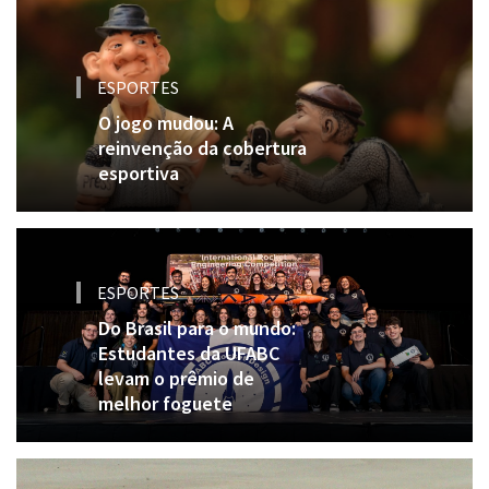
ESPORTES
O jogo mudou: A
reinvenção da cobertura
esportiva
ESPORTES
Do Brasil para o mundo:
Estudantes da UFABC
levam o prêmio de
melhor foguete