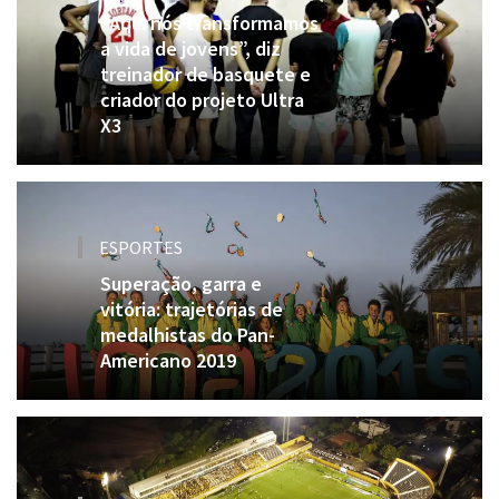
“Aqui nós transformamos
a vida de jovens”, diz
treinador de basquete e
criador do projeto Ultra
X3
ESPORTES
Superação, garra e
vitória: trajetórias de
medalhistas do Pan-
Americano 2019