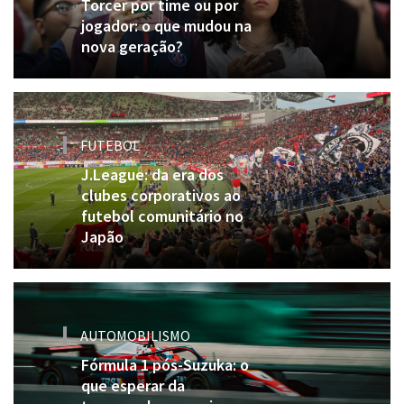
Torcer por time ou por
jogador: o que mudou na
nova geração?
FUTEBOL
J.League: da era dos
clubes corporativos ao
futebol comunitário no
Japão
AUTOMOBILISMO
Fórmula 1 pós-Suzuka: o
que esperar da