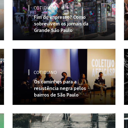
COTIDIANO
Fim do impresso? Como
sobrevivem os jornais da
Grande São Paulo
COTIDIANO
Os caminhos para a
resistência negra pelos
bairros de São Paulo