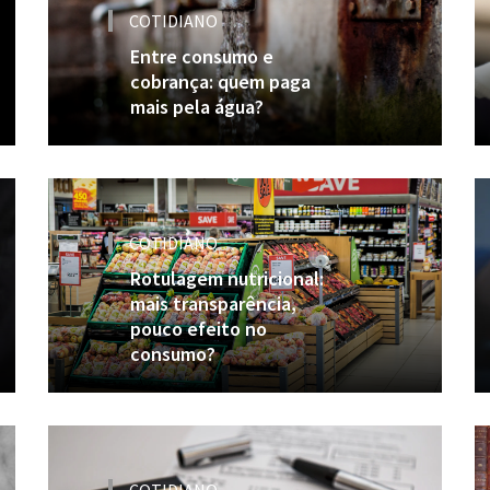
COTIDIANO
Entre consumo e
cobrança: quem paga
mais pela água?
COTIDIANO
Rotulagem nutricional:
mais transparência,
pouco efeito no
consumo?