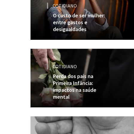
COTIDIANO
O custo de ser mulher:
entre gastos e
desigualdades
COTIDIANO
Perda dos pais na
Primeira Infância:
impactos na saúde
mental