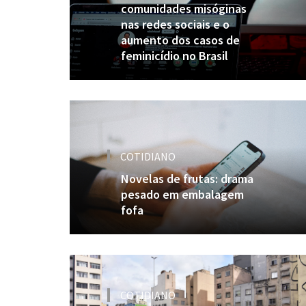
comunidades misóginas
nas redes sociais e o
aumento dos casos de
feminicídio no Brasil
COTIDIANO
Novelas de frutas: drama
pesado em embalagem
fofa
COTIDIANO