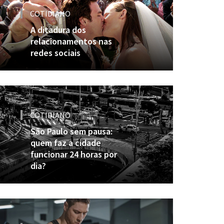
COTIDIANO
A ditadura dos
relacionamentos nas
redes sociais
COTIDIANO
São Paulo sem pausa:
quem faz a cidade
funcionar 24 horas por
dia?