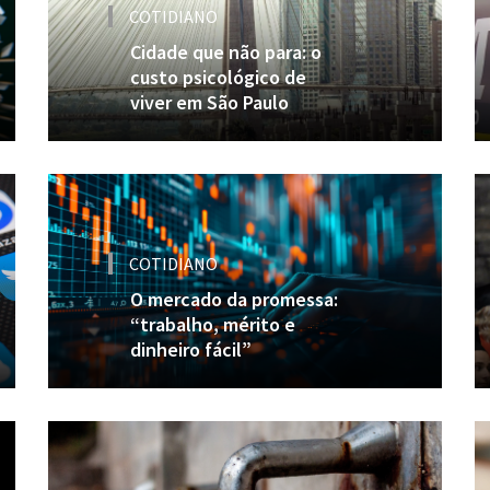
COTIDIANO
Cidade que não para: o
custo psicológico de
viver em São Paulo
COTIDIANO
O mercado da promessa:
“trabalho, mérito e
dinheiro fácil”