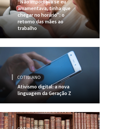
“Não importava se eu
amamentava, tinha que
chegar no horário”: o
retorno das mães ao
trabalho
COTIDIANO
Ativismo digital: a nova
linguagem da Geração Z