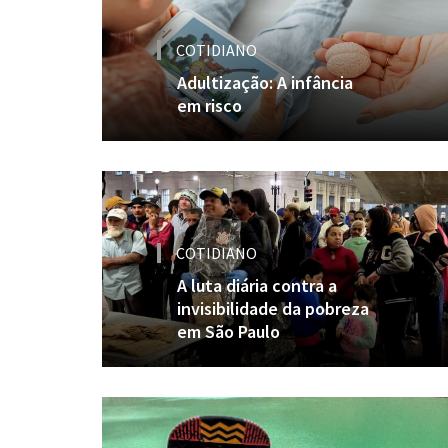
COTIDIANO
Adultização: A infância
em risco
COTIDIANO
A luta diária contra a
invisibilidade da pobreza
em São Paulo