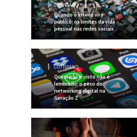
COTIDIANO
Quando o íntimo vira
público: os limites da vida
pessoal nas redes sociais
COTIDIANO
Quem não é visto não é
lembrado: o peso do
networking digital na
Geração Z