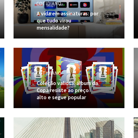
COTIDIANO
A vida em assinaturas: por
que tudo virou
mensalidade?
COTIDIANO
Coleção valiosa: álbum da
Copa resiste ao preço
alto e segue popular