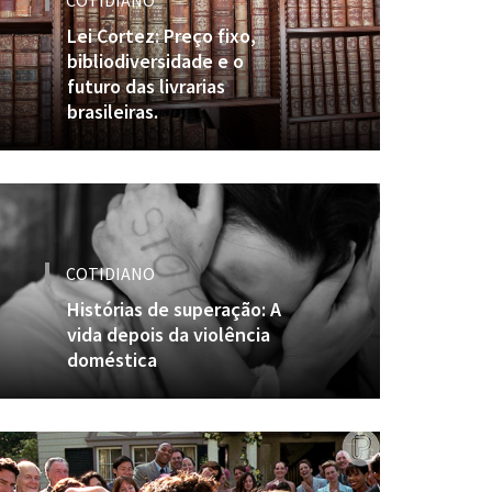
COTIDIANO
Lei Cortez: Preço fixo,
bibliodiversidade e o
futuro das livrarias
brasileiras.
COTIDIANO
Histórias de superação: A
vida depois da violência
doméstica