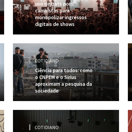
uso de bots por
cambistas para
monopolizar ingressos
digitais de shows
COTIDIANO
Ciência para todos: como
o CNPEM e o Sirius
aproximam a pesquisa da
sociedade
COTIDIANO