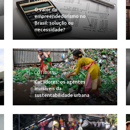
COTIDIANO
O valor do
empreendedorismo no
Brasil: solução ou
necessidade?
COTIDIANO
Catadores: os agentes
invisíveis da
sustentabilidade urbana