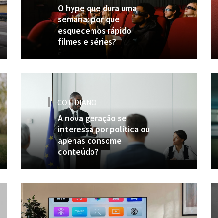
O hype que dura uma
semana: por que
esquecemos rápido
filmes e séries?
COTIDIANO
A nova geração se
interessa por política ou
apenas consome
conteúdo?