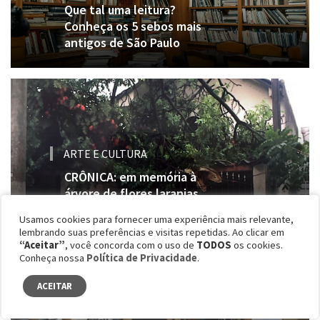
Que tal uma leitura?
Conheça os 5 sebos mais
antigos de São Paulo
ARTE E CULTURA
CRÔNICA: em memória à
árvore de flores laranjas
Usamos cookies para fornecer uma experiência mais relevante,
lembrando suas preferências e visitas repetidas. Ao clicar em
“Aceitar”
, você concorda com o uso de
TODOS
os cookies.
Conheça nossa
Política de Privacidade
.
ACEITAR
MODA
Daslu: os bastidores do