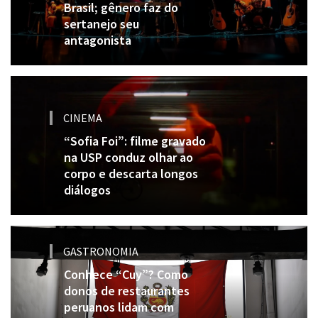
Brasil; gênero faz do
sertanejo seu
antagonista
CINEMA
“Sofia Foi”: filme gravado
na USP conduz olhar ao
corpo e descarta longos
diálogos
GASTRONOMIA
Conhece “Cuy”? Como
donos de restaurantes
peruanos lidam com