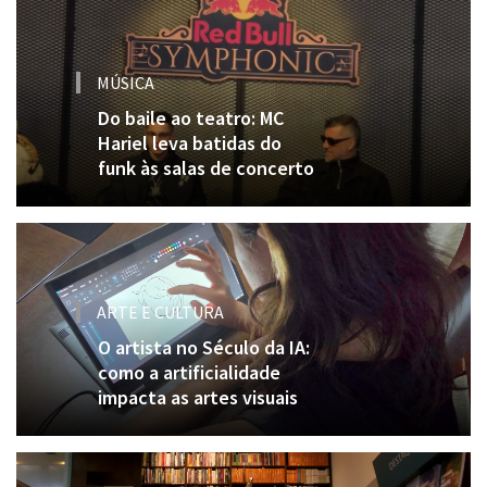
MÚSICA
Do baile ao teatro: MC
Hariel leva batidas do
funk às salas de concerto
ARTE E CULTURA
O artista no Século da IA:
como a artificialidade
impacta as artes visuais