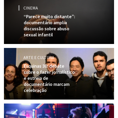
CINEMA
“Parece muito distante”:
documentário amplia
discussão sobre abuso
sexual infantil
ARTE E CULTURA
Esquinas 30: debate
sobre o fazer jornalístico
e estreia de
documentário marcam
celebração