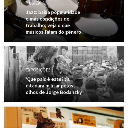
MÚSICA
Jazz: baixa popularidade
e más condições de
trabalho; veja o que
músicos falam do gênero
EXPOSIÇÕES
‘Que país é este?’: a
ditadura militar pelos
olhos de Jorge Bodanzky