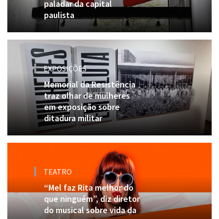
paladar da capital
paulista
EXPOSIÇÕES
Memorial da Resistência
traz olhar de mulheres
em exposição sobre
ditadura militar
TEATRO
“Mel faz Rita melhor do
que ninguém”, diz diretor
do musical sobre vida da