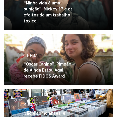
“Minha vida é uma
punição”: Mickey 17 e os
efeitos de um trabalho
tóxico
CINEMA
“Oscar Canino”: Pimpão,
de Ainda Estou Aqui,
recebe FIDOS Award
MÚSICA
Não é como antes, e