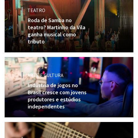
TEATRO
Roda de Samba no
teatro? Martinho da Vila
ganha musical como
tributo
ARTE E CULTURA
Indústria de jogos no
Brasil cresce com jovens
produtores e estúdios
independentes