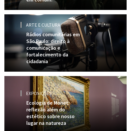
ARTE E CULTURA
Rádios comunitárias em
São Paulo: direito à
comunicação e
fortalecimento da
cidadania
EXPOSIÇÕES
Ecologia de Monet:
reflexão além do
estético sobre nosso
lugar na natureza