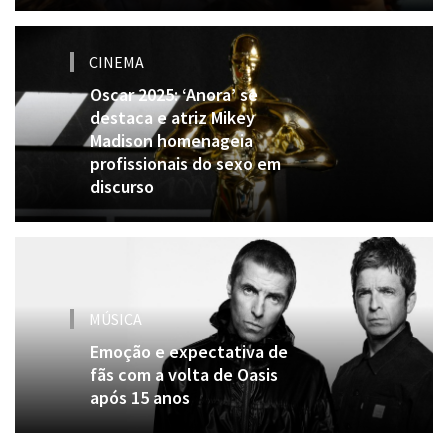
CINEMA
Oscar 2025: ‘Anora’ se
destaca e atriz Mikey
Madison homenageia
profissionais do sexo em
discurso
MÚSICA
Emoção e expectativa de
fãs com a volta de Oasis
após 15 anos