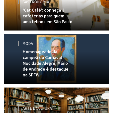
GASTRONOMIA
‘Cat Café’: conheça 3
cafeterias para quem
ama felinos em São Paulo
MODA
Homenageado da
campeã do Carnaval
Mocidade Alegre, Mário
de Andrade é destaque
na SPFW
ARTE E CULTURA