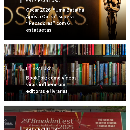
ARTE E CULTURA
Oscar 2026: “Uma Batalha
Após a Outra” supera
“Pecadores” com 6
estatuetas
LITERATURA
BookTok: como vídeos
virais influenciam
editoras e livrarias
ARTE E CULTURA