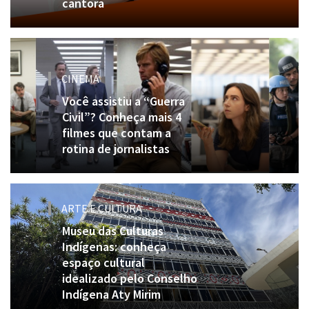
cantora
CINEMA
Você assistiu a “Guerra
Civil”? Conheça mais 4
filmes que contam a
rotina de jornalistas
ARTE E CULTURA
Museu das Culturas
Indígenas: conheça
espaço cultural
idealizado pelo Conselho
Indígena Aty Mirim