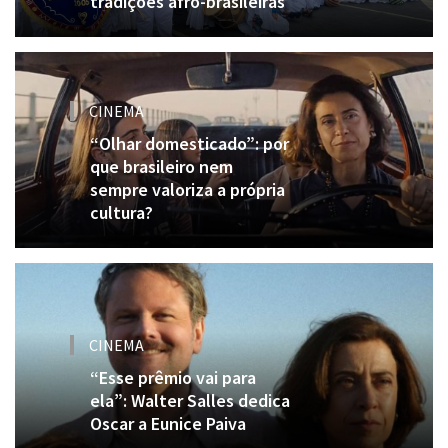
tradições afro-brasileiras
CINEMA
“Olhar domesticado”: por
que brasileiro nem
sempre valoriza a própria
cultura?
CINEMA
“Esse prêmio vai para
ela”: Walter Salles dedica
Oscar a Eunice Paiva