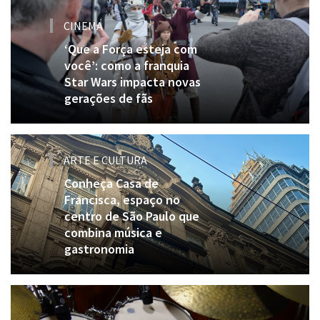
CINEMA
‘Que a Força esteja com
você’: como a franquia
Star Wars impacta novas
gerações de fãs
ARTE E CULTURA
Conheça Casa de
Francisca, espaço no
centro de São Paulo que
combina música e
gastronomia