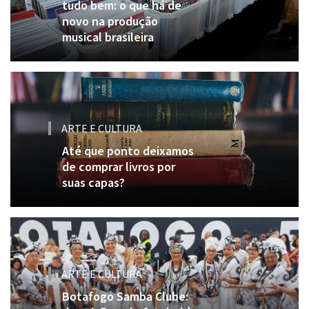
tudo bem: o que há de
novo na produção
musical brasileira
ARTE E CULTURA
Até que ponto deixamos
de comprar livros por
suas capas?
ARTE E CULTURA
Botafogo Samba Clube: