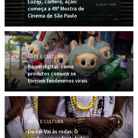
Luzes, câmera, ação:
começa a 49ª Mostra de
Cinema de São Paulo
ARTE E CULTURA
Boom digital: como
produtos comuns se
tornam fenômenos virais
ARTE E CULTURA
Do Vai-Vai às rodas: O