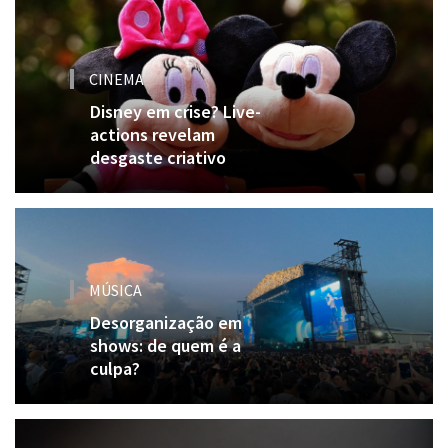
CINEMA
Disney em crise? Live-
actions revelam
desgaste criativo
MÚSICA
Desorganização em
shows: de quem é a
culpa?