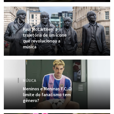
MÚSICA
Paul McCartney: a
trajetória de um ícone
que revolucionou a
música
MÚSICA
Meninos e Meninas F.C: O
limite do fanatismo tem
gênero?