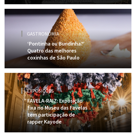
GASTRONOMIA
‘Pontinha ou Bundinha?’
Quatro das melhores
coxinhas de São Paulo
EXPOSIÇÕES
FAVELA-RAIZ: Exposição
fixa no Museu das Favelas
tem participação de
rapper Kayode