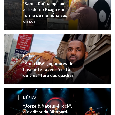
‘Banca DuChamp’: um
achado no Bixiga em
forma de memória aos
discos
MODA
‘Moda NBA’: jogadores de
basquete fazem “cesta
de três” fora das quadras
MÚSICA
“Jorge & Mateus é rock”,
diz editor da Billboard