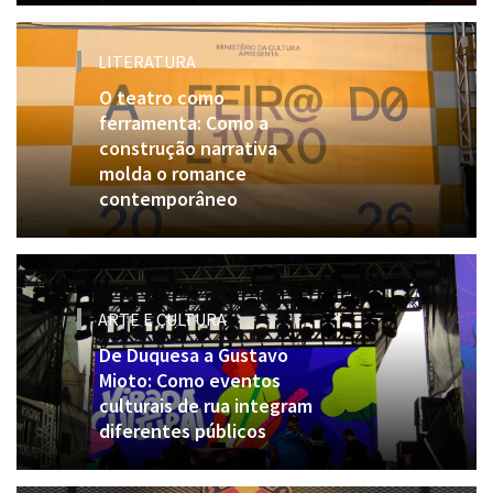
LITERATURA
O teatro como
ferramenta: Como a
construção narrativa
molda o romance
contemporâneo
ARTE E CULTURA
De Duquesa a Gustavo
Mioto: Como eventos
culturais de rua integram
diferentes públicos