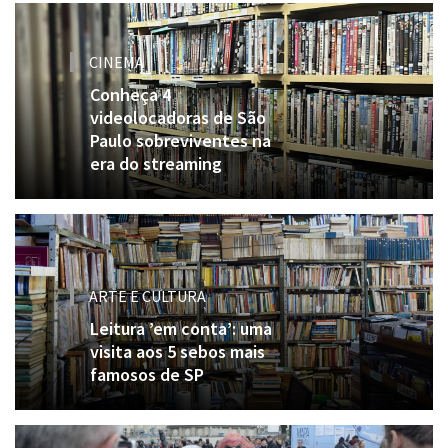
CINEMA
Conheça 4
videolocadoras de São
Paulo sobreviventes na
era do streaming
ARTE E CULTURA
Leitura ’em conta’: uma
visita aos 5 sebos mais
famosos de SP