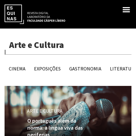
Arte e Cultura
CINEMA
EXPOSIÇÕES
GASTRONOMIA
LITERATUR
ARTE E CULTURA
O português além da
norma: a língua viva das
periferias