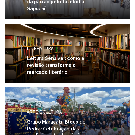
da paixão pelo futebol à
Sapucaí
LITERATURA
Leitura Sensível: como a
revisão transforma o
mercado literário
ARTE E CULTURA
Grupo Maracatu Bloco de
Pedra: Celebração das